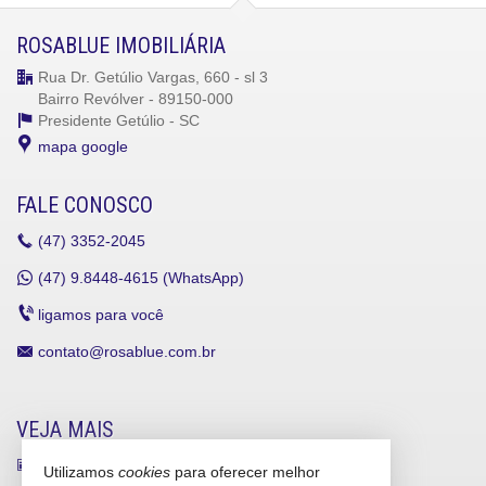
ROSABLUE IMOBILIÁRIA
Rua Dr. Getúlio Vargas, 660 - sl 3
Bairro Revólver - 89150-000
Presidente Getúlio -
SC
mapa google
FALE CONOSCO
(47)
3352-2045
(47)
9.8448-4615 (WhatsApp)
ligamos para você
contato@rosablue.com.br
VEJA MAIS
receba nosso newsletter
Utilizamos
cookies
para oferecer melhor