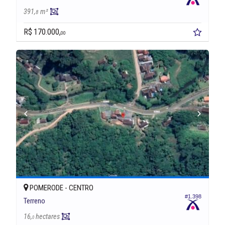
391,
m²
8
R$ 170.000,
00
POMERODE -
CENTRO
#1.398
Terreno
16,
hectares
0