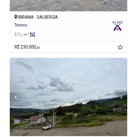
IBIRAMA -
DALBERGIA
#1.660
Terreno
571,
m²
0
R$ 230.000,
00