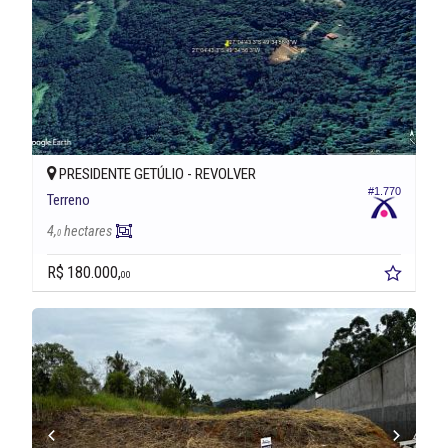
PRESIDENTE GETÚLIO -
REVOLVER
#1.770
Terreno
4,
hectares
0
R$ 180.000,
00