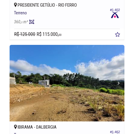
PRESIDENTE GETÚLIO -
RIO FERRO
#1.402
Terreno
360,
m²
0
R$ 125.000
R$ 115.000,
00
IBIRAMA -
DALBERGIA
#1.462