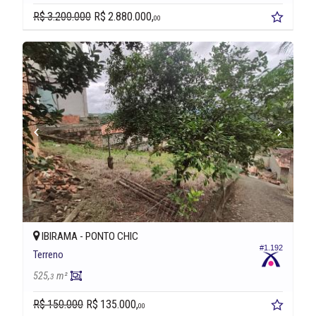
R$ 3.200.000
R$ 2.880.000,
00
IBIRAMA -
PONTO CHIC
#1.192
Terreno
525,
m²
3
R$ 150.000
R$ 135.000,
00