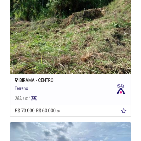
IBIRAMA -
CENTRO
#112
Terreno
383,
m²
9
R$ 70.000
R$ 60.000,
00