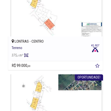
LONTRAS -
CENTRO
#1.807
Terreno
375,
m²
0
R$ 99.000,
00
OPORTUNIDADE!