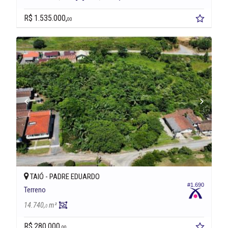
R$ 1.535.000,
00
TAIÓ -
PADRE EDUARDO
#1.690
Terreno
14.740,
m²
0
R$ 280.000,
00