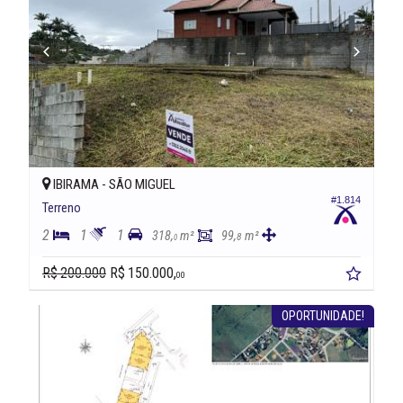
IBIRAMA -
SÃO MIGUEL
#1.814
Terreno
2
1
1
318,
m²
99,
m²
8
0
R$ 200.000
R$ 150.000,
00
OPORTUNIDADE!