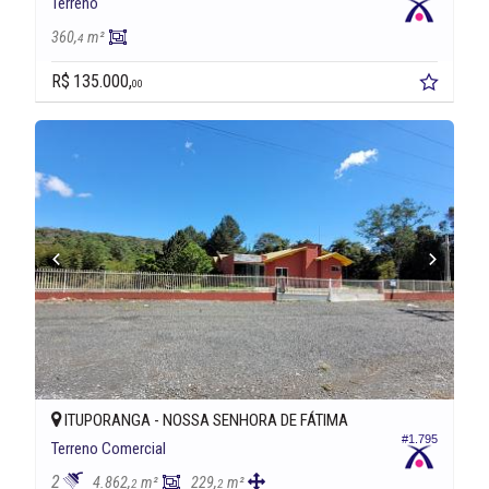
Terreno
360,
m²
4
R$ 135.000,
00
ITUPORANGA -
NOSSA SENHORA DE FÁTIMA
#1.795
Terreno Comercial
2
4.862,
m²
229,
m²
2
2