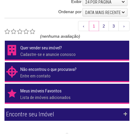
Exibir
24 POR PÁGINA
Ordenar por
DATA MAIS RECENTE
‹
1
2
3
›
(nenhuma avaliação)
Quer vender seu imóvel?
Cadastre-se e anuncie conosco
Não encontrou o que procurava?
Entre em contato
Meus imóveis Favoritos
Lista de imóveis adicionados
Encontre seu Imóvel