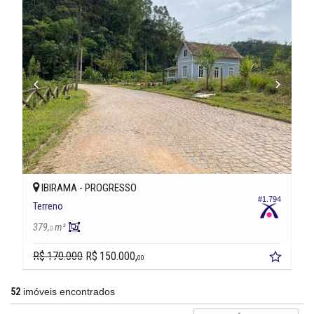
IBIRAMA -
PROGRESSO
#1.794
Terreno
379,
m²
0
R$ 170.000
R$ 150.000,
00
52
imóveis encontrados