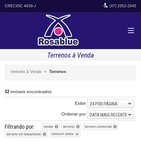
CRECI/SC 4639-J
(47)
3352-2045
Terrenos à Venda
Imóveis à Venda
Terrenos
52
imóveis encontrados
Exibir
24 POR PÁGINA
Ordenar por
DATA MAIS RECENTE
Filtrando por:
venda
terreno
terreno comercial
remover todos
terreno em loteamento