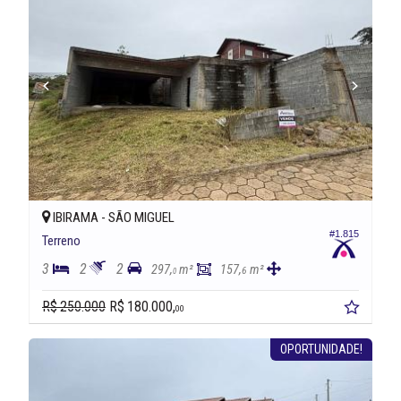
IBIRAMA -
SÃO MIGUEL
#1.815
Terreno
3
2
2
297,
m²
157,
m²
6
0
R$ 250.000
R$ 180.000,
00
OPORTUNIDADE!