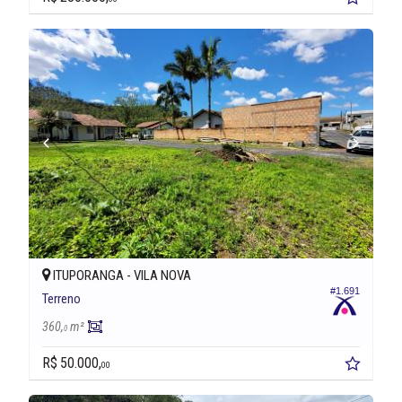
ITUPORANGA -
VILA NOVA
#1.691
Terreno
360,
m²
0
R$ 50.000,
00