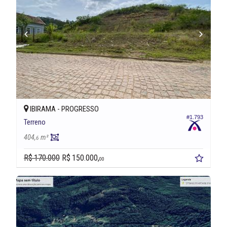
IBIRAMA -
PROGRESSO
#1.793
Terreno
404,
m²
6
R$ 170.000
R$ 150.000,
00