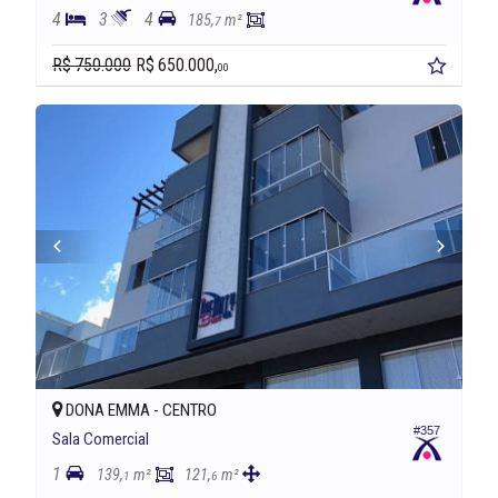
4
3
4
185,
m²
7
R$ 750.000
R$ 650.000,
00
DONA EMMA -
CENTRO
#357
Sala Comercial
1
139,
m²
121,
m²
1
6