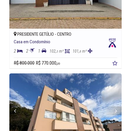
PRESIDENTE GETÚLIO -
CENTRO
#938
Casa em Condomínio
2
2
1
102,
m²
101,
m²
3
8
R$ 800.000
R$ 770.000,
00