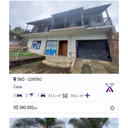
TAIÓ -
CENTRO
#1.797
Casa
4
2
1
412,
m²
366,
m²
6
0
R$ 580.000,
00