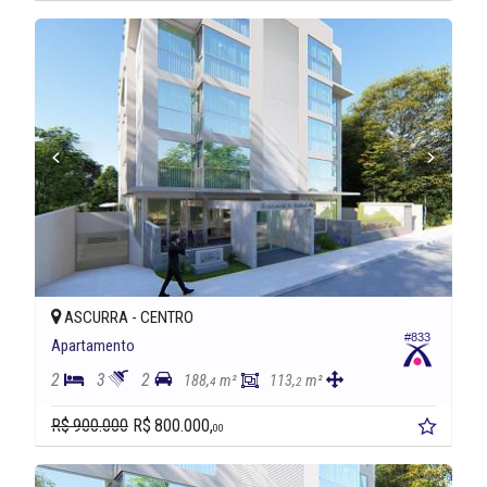
ASCURRA -
CENTRO
#833
Apartamento
2
3
2
188,
m²
113,
m²
4
2
R$ 900.000
R$ 800.000,
00