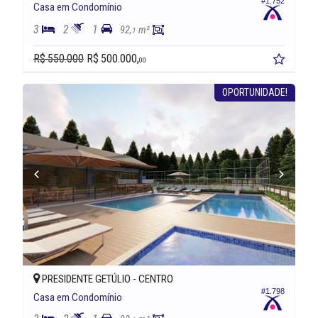
#1.752
Casa em Condomínio
3
2
1
92,
m²
1
R$ 550.000
R$ 500.000,
00
OPORTUNIDADE!
PRESIDENTE GETÚLIO -
CENTRO
#1.798
Casa em Condomínio