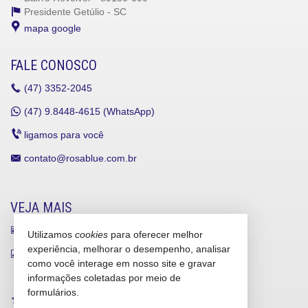
Presidente Getúlio -
SC
mapa google
FALE CONOSCO
(47)
3352-2045
(47)
9.8448-4615 (WhatsApp)
ligamos para você
contato@rosablue.com.br
VEJA MAIS
receba nosso newsletter
Utilizamos
cookies
para oferecer melhor
experiência, melhorar o desempenho, analisar
indicadores financeiros
como você interage em nosso site e gravar
cadastre seu imóvel
informações coletadas por meio de
formulários.
imóveis favoritos