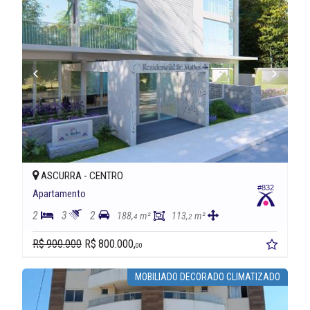
ASCURRA -
CENTRO
#832
Apartamento
2
3
2
188,
m²
113,
m²
4
2
R$ 900.000
R$ 800.000,
00
MOBILIADO DECORADO CLIMATIZADO