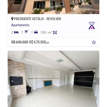
PRESIDENTE GETÚLIO -
REVOLVER
#708
Apartamento
2
1
1
100,
m²
7
R$ 690.000
R$ 670.000,
00