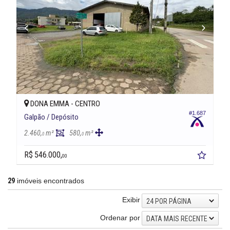
DONA EMMA -
CENTRO
#1.687
Galpão / Depósito
2.460,
m²
580,
m²
0
0
R$ 546.000,
00
29
imóveis encontrados
Exibir
24 POR PÁGINA
Ordenar por
DATA MAIS RECENTE