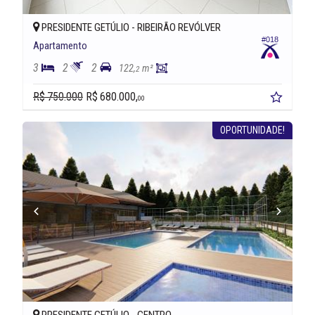
PRESIDENTE GETÚLIO -
RIBEIRÃO REVÓLVER
#018
Apartamento
3
2
2
122,
m²
2
R$ 750.000
R$ 680.000,
00
OPORTUNIDADE!