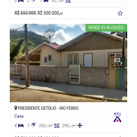
3
2
1
92,
m²
1
R$ 550.000
R$ 500.000,
00
RENDE 03 ALUGUÉIS
PRESIDENTE GETÚLIO -
RIO FERRO
#051
Casa
4
1
350,
m²
290,
m²
0
0