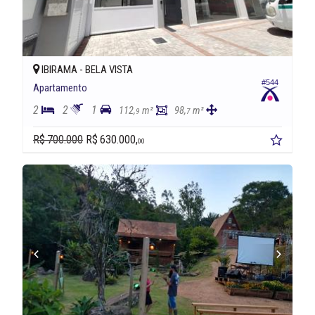
IBIRAMA -
BELA VISTA
#544
Apartamento
2
2
1
112,
m²
98,
m²
9
7
R$ 700.000
R$ 630.000,
00