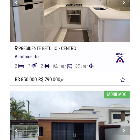
PRESIDENTE GETÚLIO -
CENTRO
#847
Apartamento
2
1
2
92,
m²
85,
m²
1
0
R$ 850.000
R$ 790.000,
00
MOBILIADO