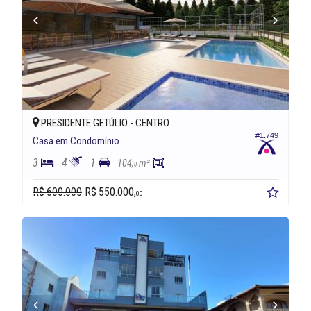
PRESIDENTE GETÚLIO -
CENTRO
#1.749
Casa em Condomínio
3
4
1
104,
m²
0
R$ 600.000
R$ 550.000,
00