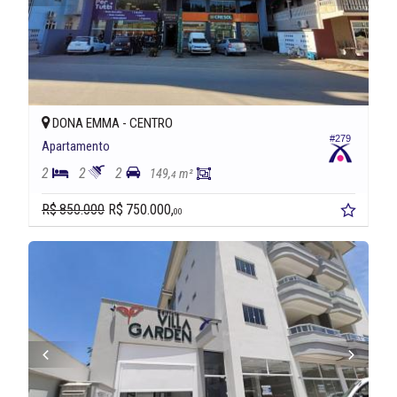
DONA EMMA -
CENTRO
#279
Apartamento
2
2
2
149,
m²
4
R$ 850.000
R$ 750.000,
00