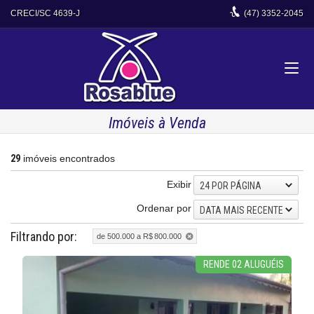
CRECI/SC 4639-J
(47)
3352-2045
Imóveis à Venda
29
imóveis encontrados
Exibir
24 POR PÁGINA
Ordenar por
DATA MAIS RECENTE
Filtrando por:
de 500.000 a R$ 800.000
RENDE 02 ALUGUÉIS