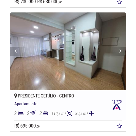
R$ 700.000
R$ 630.000,
00
PRESIDENTE GETÚLIO -
CENTRO
#1.775
Apartamento
2
2
2
110,
m²
80,
m²
8
6
R$ 695.000,
00