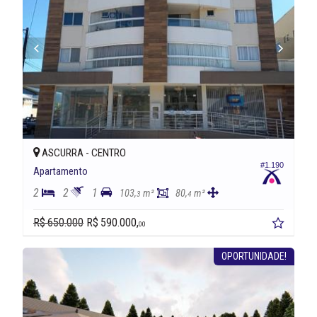
ASCURRA -
CENTRO
#1.190
Apartamento
2
2
1
103,
m²
80,
m²
3
4
R$ 650.000
R$ 590.000,
00
OPORTUNIDADE!