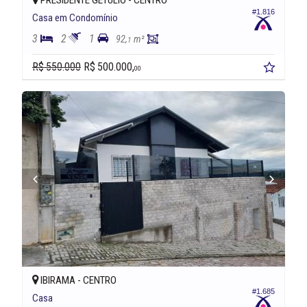
PRESIDENTE GETÚLIO -
CENTRO
#1.816
Casa em Condomínio
3
2
1
92,
m²
1
R$ 550.000
R$ 500.000,
00
IBIRAMA -
CENTRO
#1.685
Casa