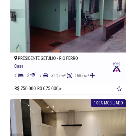
PRESIDENTE GETÚLIO -
RIO FERRO
#049
Casa
4
2
1
360,
m²
160,
m²
0
0
R$ 750.000
R$ 675.000,
00
100% MOBILIADO