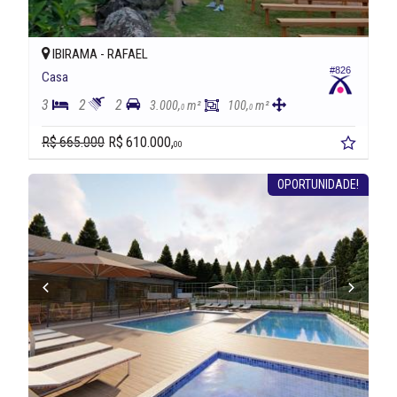
IBIRAMA -
RAFAEL
#826
Casa
3
2
2
3.000,
m²
100,
m²
0
0
R$ 665.000
R$ 610.000,
00
OPORTUNIDADE!