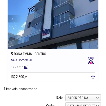
DONA EMMA -
CENTRO
#358
Sala Comercial
119,
m²
5
R$ 2.300,
00
4
imóveis encontrados
Exibir
24 POR PÁGINA
Ordenar por