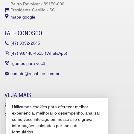
Bairro Revólver - 89150-000
Presidente Getúlio -
SC
mapa google
FALE CONOSCO
(47)
3352-2045
(47)
9.8448-4615 (WhatsApp)
ligamos para você
contato@rosablue.com.br
VEJA MAIS
receba nosso newsletter
Utilizamos
cookies
para oferecer melhor
experiência, melhorar o desempenho, analisar
indicadores financeiros
como você interage em nosso site e gravar
cadastre seu imóvel
informações coletadas por meio de
formulários.