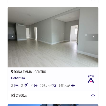
DONA EMMA -
CENTRO
#286
Cobertura
3
3
4
199,
m²
143,
m²
9
7
R$ 2.800,
00