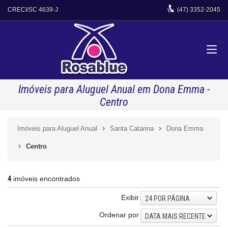
CRECI/SC 4639-J
(47)
3352-2045
Imóveis para Aluguel Anual em Dona Emma -
Centro
Imóveis para Aluguel Anual
Santa Catarina
Dona Emma
Centro
4
imóveis encontrados
Exibir
24 POR PÁGINA
Ordenar por
DATA MAIS RECENTE