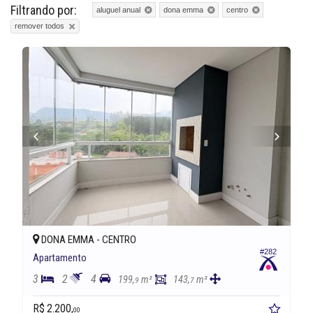
Filtrando por:
aluguel anual
dona emma
centro
remover todos
DONA EMMA -
CENTRO
#282
Apartamento
3
2
4
199,
m²
143,
m²
9
7
R$ 2.200,
00