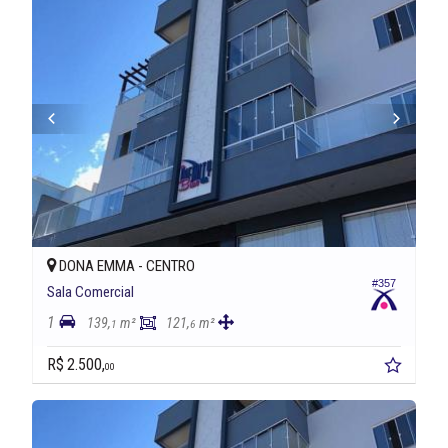
DONA EMMA -
CENTRO
#357
Sala Comercial
1
139,
m²
121,
m²
1
6
R$ 2.500,
00