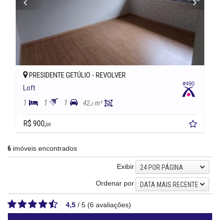
PRESIDENTE GETÚLIO -
REVOLVER
#490
Loft
1
1
1
42,
m²
0
R$ 900,
00
6
imóveis encontrados
Exibir
24 POR PÁGINA
Ordenar por
DATA MAIS RECENTE
4,5
/
5
(
6
avaliações)