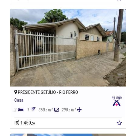
PRESIDENTE GETÚLIO -
RIO FERRO
#1.599
Casa
2
1
350,
m²
290,
m²
0
0
R$ 1.450,
00