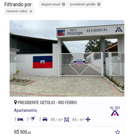
Filtrando por:
aluguel anual
presidente getúlio
remover todos
PRESIDENTE GETÚLIO -
RIO FERRO
#1.393
Apartamento
1
1
1
49,
m²
44,
m²
1
1
R$ 900,
00