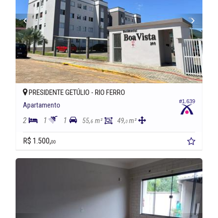
PRESIDENTE GETÚLIO -
RIO FERRO
#1.639
Apartamento
2
1
1
55,
m²
49,
m²
6
0
R$ 1.500,
00