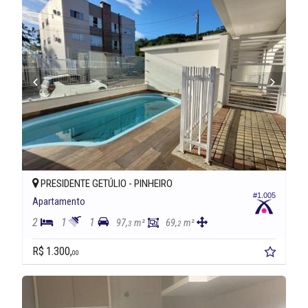
PRESIDENTE GETÚLIO -
PINHEIRO
#1.005
Apartamento
2
1
1
97,
m²
69,
m²
3
2
R$ 1.300,
00