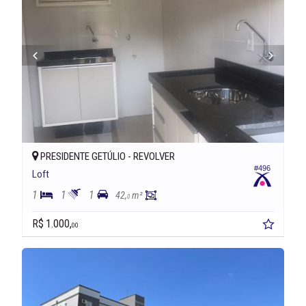
PRESIDENTE GETÚLIO -
REVOLVER
#496
Loft
1
1
1
42,
m²
0
R$ 1.000,
00