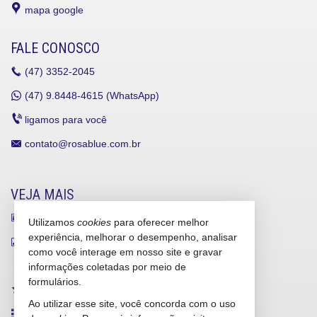
mapa google
FALE CONOSCO
(47)
3352-2045
(47)
9.8448-4615 (WhatsApp)
ligamos para você
contato@rosablue.com.br
VEJA MAIS
receba nosso newsletter
Utilizamos
cookies
para oferecer melhor
experiência, melhorar o desempenho, analisar
indicadores financeiros
como você interage em nosso site e gravar
cadastre seu imóvel
informações coletadas por meio de
formulários.
imóveis favoritos
Ao utilizar esse site, você concorda com o uso
mapa de imóveis