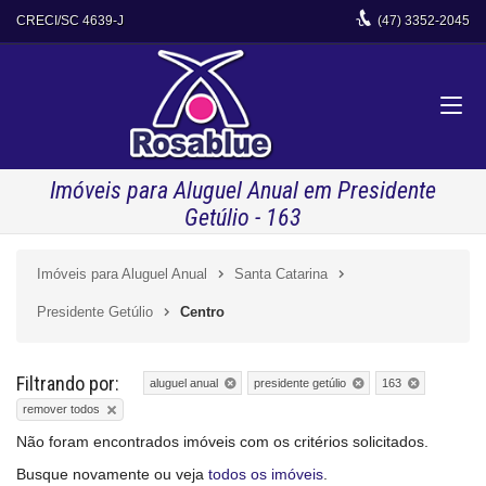
CRECI/SC 4639-J
(47)
3352-2045
Imóveis para Aluguel Anual em Presidente
Getúlio - 163
Imóveis para Aluguel Anual
Santa Catarina
Presidente Getúlio
Centro
Filtrando por:
aluguel anual
presidente getúlio
163
remover todos
Não foram encontrados imóveis com os critérios solicitados.
Busque novamente ou veja
todos os imóveis
.