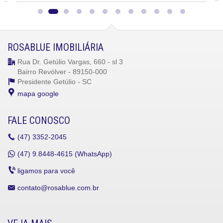
Cozinha
Sacada Integrada
Banheiro Social
Características do Empreendimento
ROSABLUE IMOBILIÁRIA
Piscina
Medidores Individuais
Rua Dr. Getúlio Vargas, 660 - sl 3
Portão Eletrônico
Bairro Revólver - 89150-000
Playground
Presidente Getúlio -
SC
Piscina Infantil
Elevador
mapa google
FALE CONOSCO
(47)
3352-2045
(47)
9.8448-4615 (WhatsApp)
ligamos para você
contato@rosablue.com.br