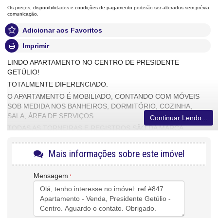
Os preços, disponibilidades e condições de pagamento poderão ser alterados sem prévia
comunicação.
Adicionar aos Favoritos
Imprimir
LINDO APARTAMENTO NO CENTRO DE PRESIDENTE
GETÚLIO!
TOTALMENTE DIFERENCIADO.
O APARTAMENTO É MOBILIADO, CONTANDO COM MÓVEIS
SOB MEDIDA NOS BANHEIROS, DORMITÓRIO, COZINHA,
SALA, ÁREA DE SERVIÇOS.
Continuar Lendo...
TODAS AS TORNEIRAS E REGISTROS SÃO DA MARCA
DOCOL, SENDO BANHEIROS E COZINHA, TORNEIRAS E
CHUVEIROS COM MONOCOMANDO.
Mais informações sobre este imóvel
O APARTAMENTO POSSUI AQUECIMENTO A GÁS, O QUE
POSSIBILITA UMA ECONOMIA SIGNIFICATIVA NA FATURA DE
Mensagem
ENERGIA ELÉTRICA.
O ACABAMENTO DO APARTAMENTO É EM MASSA CORRIDA,
REBAIXO DE GESSO COM ILUMINAÇÃO DIFERENCIADA EM
CADA AMBIENTE.