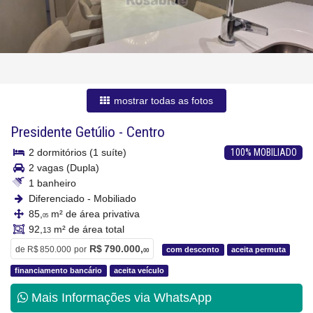
mostrar todas as fotos
Presidente Getúlio
-
Centro
2 dormitórios (1 suíte)
100% MOBILIADO
2 vagas (Dupla)
1 banheiro
Diferenciado - Mobiliado
85,
m² de área privativa
05
92,
m² de área total
13
R$ 790.000,
de
R$ 850.000
por
com desconto
aceita permuta
00
financiamento bancário
aceita veículo
Mais Informações via WhatsApp