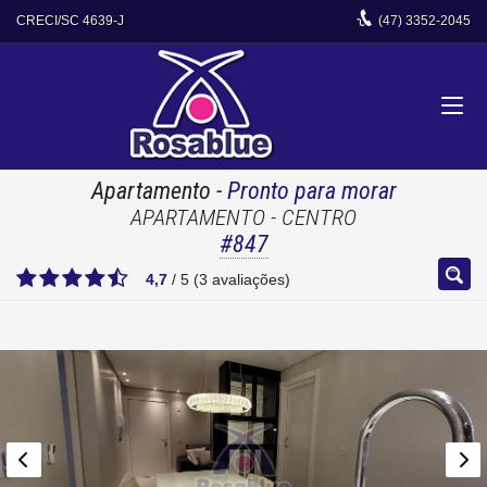
CRECI/SC 4639-J
(47)
3352-2045
Apartamento
- Pronto para morar
APARTAMENTO - CENTRO
#847
4,7
/
5
(
3
avaliações)