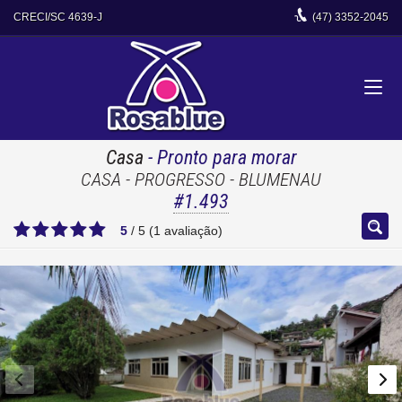
CRECI/SC 4639-J
(47)
3352-2045
Casa
- Pronto para morar
CASA - PROGRESSO - BLUMENAU
#1.493
5
/
5
(
1
avaliação)