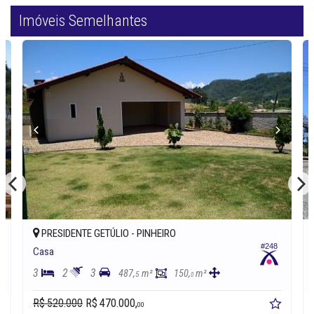
Imóveis Semelhantes
PRESIDENTE GETÚLIO -
PINHEIRO
#248
Casa
3
2
3
487,
m²
150,
m²
5
0
R$ 520.000
R$ 470.000,
00