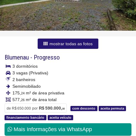
mostrar todas as fotos
Blumenau
-
Progresso
3 dormitórios
3 vagas (Privativa)
2 banheiros
Semimobiliado
175,
m² de área privativa
24
577,
m² de área total
26
R$ 590.000,
de
R$ 650.000
por
com desconto
aceita permuta
00
financiamento bancário
aceita veículo
Mais Informações via WhatsApp