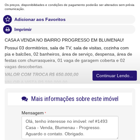
Os preços, disponibilidades e condições de pagamento poderão ser alterados sem prévia
comunicação.
Adicionar aos Favoritos
Imprimir
CASA A VENDA NO BAIRRO PROGRESSO EM BLUMENAU!
Possui 03 dormitórios, sala de TV, sala de visitas, cozinha com
pia e balcões, 02 banheiros, área de serviço, despensa, área de
festas com churrasqueira, 01 vaga de garagem coberta e 02
vagas descobertas.
VALOR COM TROCA R$ 650.000,00
Continuar Lendo...
VALOR A VISTA R$ 590.000,00
PARA MAIS INFORMAÇÕES, ENTRE EM CONTATO COM UM DE
Mais informações sobre este imóvel
NOSSOS CORRETORES!
CRECI/SC 4639-J
Mensagem
Características do Imóvel
Área de Serviço
Sala de Estar