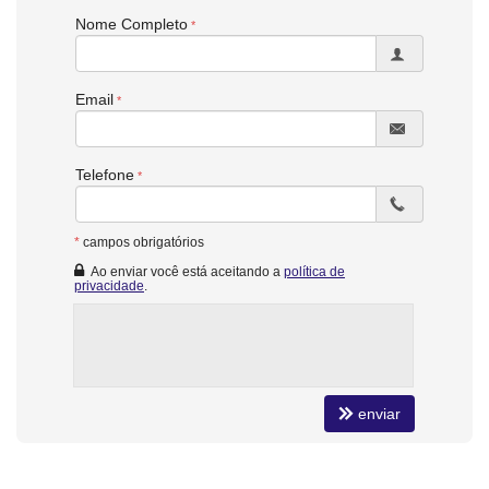
Cozinha
Nome Completo
Banheiro Social
Sala de TV
Churrasqueira
Despensa
Email
Telefone
*
campos obrigatórios
Ao enviar você está aceitando a
política de
privacidade
.
enviar