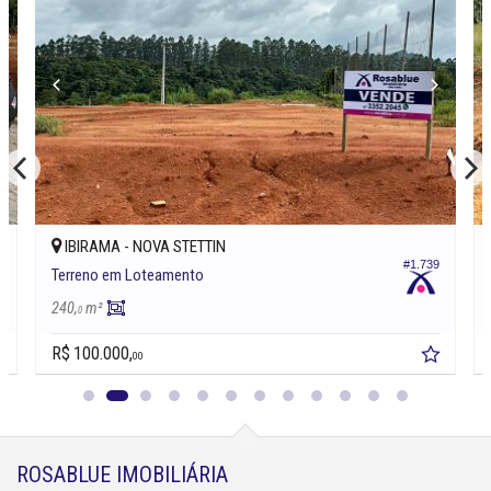
IBIRAMA -
NOVA STETTIN
1
#1.739
Terreno em Loteamento
240,
m²
0
R$ 100.000,
00
ROSABLUE IMOBILIÁRIA