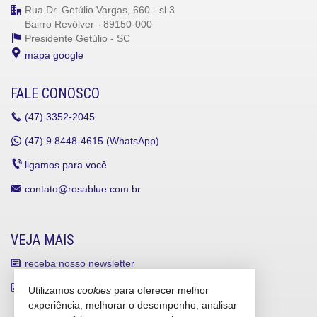
Rua Dr. Getúlio Vargas, 660 - sl 3
Bairro Revólver - 89150-000
Presidente Getúlio -
SC
mapa google
FALE CONOSCO
(47)
3352-2045
(47)
9.8448-4615 (WhatsApp)
ligamos para você
contato@rosablue.com.br
VEJA MAIS
receba nosso newsletter
indicadores financeiros
Utilizamos
cookies
para oferecer melhor
experiência, melhorar o desempenho, analisar
cadastre seu imóvel