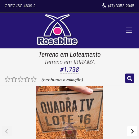
CRECI/SC 4639-J
(47)
3352-2045
Terreno em Loteamento
Terreno em IBIRAMA
#1.738
(nenhuma avaliação)