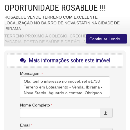
OPORTUNIDADE ROSABLUE !!!
ROSABLUE VENDE TERRENO COM EXCELENTE
LOCALIZAÇÃO NO BAIRRO DE NOVA STATIN NA CIDADE DE
IBIRAMA
TERRENO PRÓXIMO A COLÉGIO, CRECHE, MERCADO,
Continuar Lendo...
PADARIA, POSTO DE SAÚDE E DE FÁCIL ACESSO A SC 340
TERRENO DIFERENCIADO E COM PARTE DE
TERRAPLANAGEM PRONTA
Mais informações sobre este imóvel
VALOR DESTE TERRENO R$ 158.000,00 ( proprietário estuda
proposta para pagamento a vista )
Mensagem
LIGUE (47)3352 2045 FALE COM NOSSOS CORRETORES
CRECI 4639 J
Nome Completo
Email