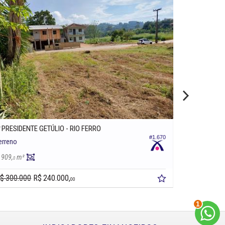
PRESIDENTE GETÚLIO -
RIO FERRO
PRESIDENT
#1.670
erreno
Terreno
.909,
m²
9.953,
m²
4
0
R$ 430.000
$ 300.000
R$ 240.000,
00
2