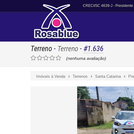
CRECI/SC 4639-J
- Presidente
Terreno
-
-
#1.636
Terreno
(nenhuma avaliação)
Imóveis à Venda
Terrenos
Santa Catarina
Pre