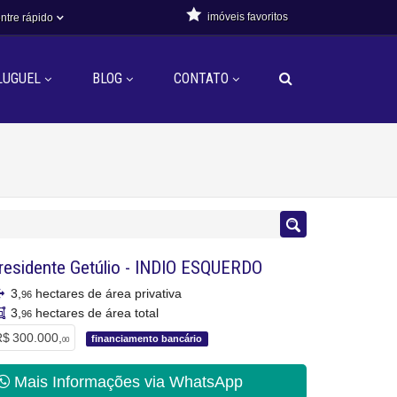
imóveis favoritos
ntre rápido
LUGUEL
BLOG
CONTATO
residente Getúlio
-
INDIO ESQUERDO
3,
hectares de área privativa
96
3,
hectares de área total
96
$ 300.000,
financiamento bancário
00
Mais Informações via WhatsApp