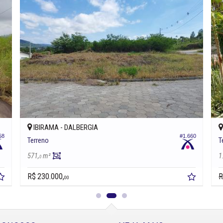
IBIRAMA -
DALBERGIA
58
#1.660
Terreno
T
571,
m²
1
0
R$ 230.000,
R
00