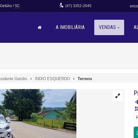
 Getúlio /
SC
(47)
3352-2045
enco
A IMOBILIÁRIA
VENDAS
A
sidente Getúlio
INDIO ESQUERDO
Terreno
P
R