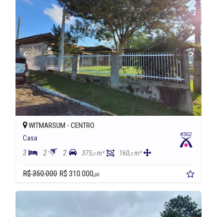
WITMARSUM -
CENTRO
#362
Casa
3
2
2
375,
m²
160,
m²
0
0
R$ 350.000
R$ 310.000,
00