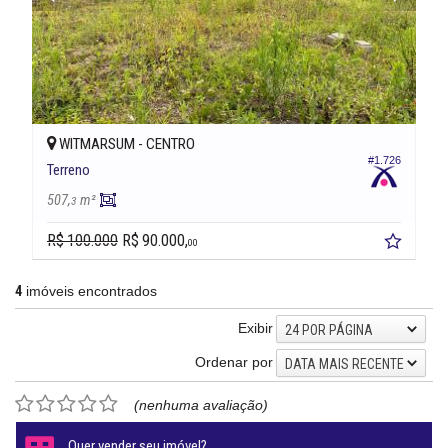
WITMARSUM -
CENTRO
#1.726
Terreno
507,
m²
3
R$ 100.000
R$ 90.000,
00
4
imóveis encontrados
Exibir
24 POR PÁGINA
Ordenar por
DATA MAIS RECENTE
(nenhuma avaliação)
Quer vender seu imóvel?