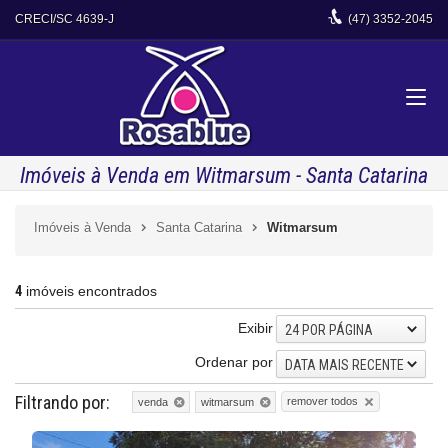
CRECI/SC 4639-J
(47)
3352-2045
Imóveis à Venda em Witmarsum - Santa Catarina
Imóveis à Venda
Santa Catarina
Witmarsum
4
imóveis encontrados
Exibir
24 POR PÁGINA
Ordenar por
DATA MAIS RECENTE
Filtrando por:
remover todos
venda
witmarsum