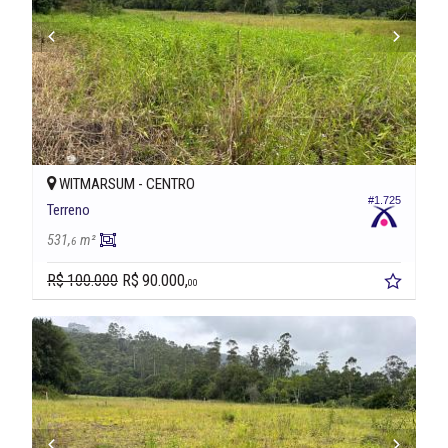
WITMARSUM -
CENTRO
#1.725
Terreno
531,
m²
6
R$ 100.000
R$ 90.000,
00