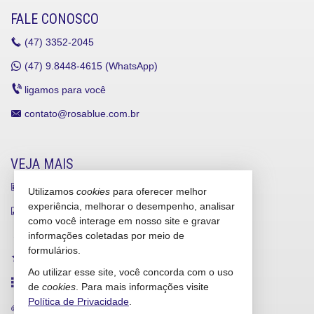
FALE CONOSCO
(47)
3352-2045
(47)
9.8448-4615 (WhatsApp)
ligamos para você
contato@rosablue.com.br
VEJA MAIS
receba nosso newsletter
Utilizamos
cookies
para oferecer melhor
experiência, melhorar o desempenho, analisar
indicadores financeiros
como você interage em nosso site e gravar
cadastre seu imóvel
informações coletadas por meio de
formulários.
imóveis favoritos
Ao utilizar esse site, você concorda com o uso
mapa de imóveis
de
cookies
. Para mais informações visite
Política de Privacidade
.
trabalhe conosco