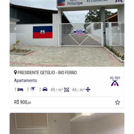
PRESIDENTE GETÚLIO -
RIO FERRO
#1.393
Apartamento
1
1
1
49,
m²
44,
m²
1
1
R$ 900,
00