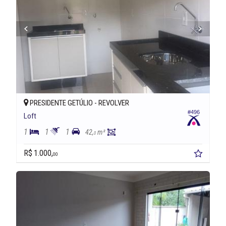
PRESIDENTE GETÚLIO -
REVOLVER
#496
Loft
1
1
1
42,
m²
0
R$ 1.000,
00