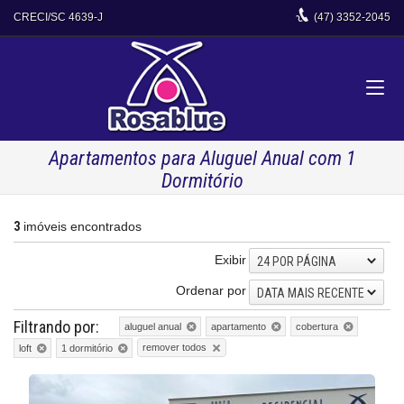
CRECI/SC 4639-J
(47)
3352-2045
Apartamentos para Aluguel Anual com 1
Dormitório
3
imóveis encontrados
Exibir
24 POR PÁGINA
Ordenar por
DATA MAIS RECENTE
Filtrando por:
aluguel anual
apartamento
cobertura
remover todos
loft
1 dormitório