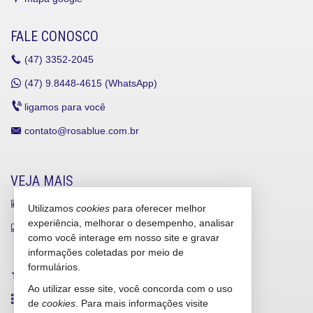
FALE CONOSCO
(47)
3352-2045
(47)
9.8448-4615 (WhatsApp)
ligamos para você
contato@rosablue.com.br
VEJA MAIS
receba nosso newsletter
Utilizamos
cookies
para oferecer melhor
experiência, melhorar o desempenho, analisar
indicadores financeiros
como você interage em nosso site e gravar
cadastre seu imóvel
informações coletadas por meio de
formulários.
imóveis favoritos
Ao utilizar esse site, você concorda com o uso
mapa de imóveis
de
cookies
. Para mais informações visite