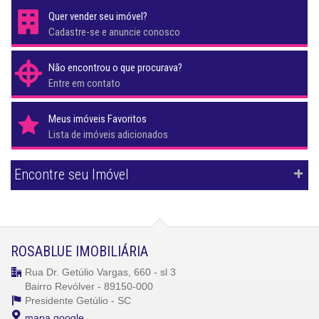
Quer vender seu imóvel?
Cadastre-se e anuncie conosco
Não encontrou o que procurava?
Entre em contato
Meus imóveis Favoritos
Lista de imóveis adicionados
Encontre seu Imóvel
ROSABLUE IMOBILIÁRIA
Rua Dr. Getúlio Vargas, 660 - sl 3
Bairro Revólver - 89150-000
Presidente Getúlio -
SC
mapa google