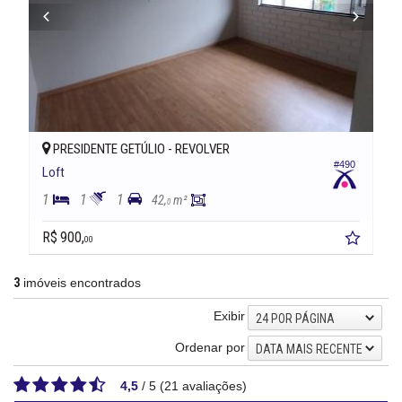
PRESIDENTE GETÚLIO -
REVOLVER
#490
Loft
1
1
1
42,
m²
0
R$ 900,
00
3
imóveis encontrados
Exibir
24 POR PÁGINA
Ordenar por
DATA MAIS RECENTE
4,5
/
5
(
21
avaliações)