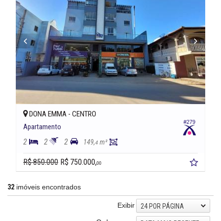
DONA EMMA -
CENTRO
#279
Apartamento
2
2
2
149,
m²
4
R$ 850.000
R$ 750.000,
00
32
imóveis encontrados
Exibir
24 POR PÁGINA