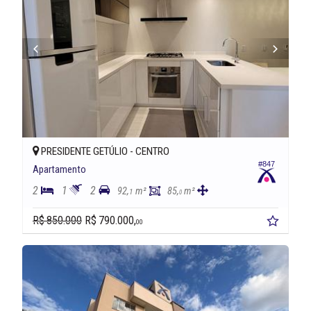
PRESIDENTE GETÚLIO -
CENTRO
#847
Apartamento
2
1
2
92,
m²
85,
m²
1
0
R$ 850.000
R$ 790.000,
00