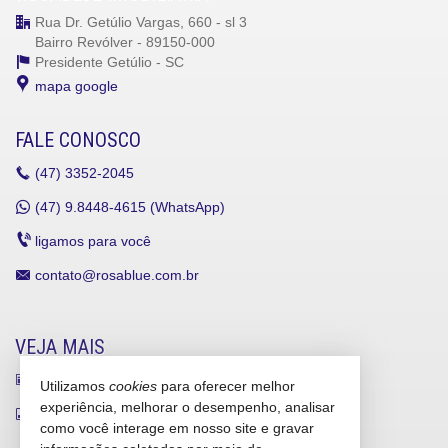
Rua Dr. Getúlio Vargas, 660 - sl 3
Bairro Revólver - 89150-000
Presidente Getúlio -
SC
mapa google
FALE CONOSCO
(47)
3352-2045
(47)
9.8448-4615 (WhatsApp)
ligamos para você
contato@rosablue.com.br
VEJA MAIS
receba nosso newsletter
Utilizamos
cookies
para oferecer melhor
experiência, melhorar o desempenho, analisar
indicadores financeiros
como você interage em nosso site e gravar
cadastre seu imóvel