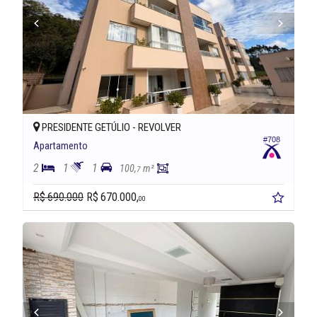
PRESIDENTE GETÚLIO -
REVOLVER
#708
Apartamento
2
1
1
100,
m²
7
R$ 690.000
R$ 670.000,
00