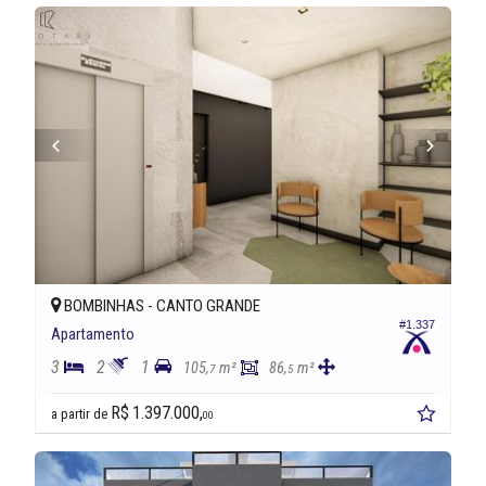
BOMBINHAS -
CANTO GRANDE
#1.337
Apartamento
3
2
1
105,
m²
86,
m²
7
5
R$ 1.397.000,
a partir de
00