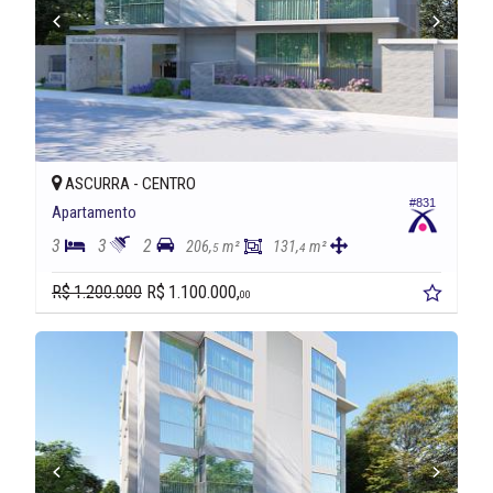
ASCURRA -
CENTRO
#831
Apartamento
3
3
2
206,
m²
131,
m²
5
4
R$ 1.200.000
R$ 1.100.000,
00