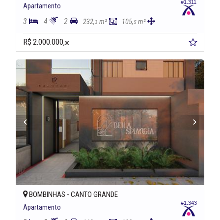
#1.311
Apartamento
3
4
2
232,
m²
105,
m²
3
5
R$ 2.000.000,
00
BOMBINHAS -
CANTO GRANDE
#1.343
Apartamento