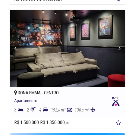
DONA EMMA -
CENTRO
#285
Apartamento
3
2
4
192,
m²
136,
m²
6
3
R$ 1.500.000
R$ 1.350.000,
00