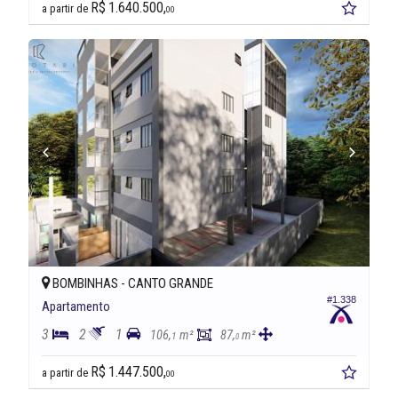
R$ 1.640.500,
a partir de
00
BOMBINHAS -
CANTO GRANDE
#1.338
Apartamento
3
2
1
106,
m²
87,
m²
1
0
R$ 1.447.500,
a partir de
00