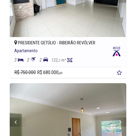
PRESIDENTE GETÚLIO -
RIBEIRÃO REVÓLVER
#018
Apartamento
3
2
2
122,
m²
2
R$ 750.000
R$ 680.000,
00