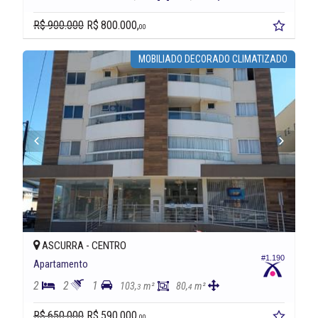
R$ 900.000
R$ 800.000,
00
MOBILIADO DECORADO CLIMATIZADO
ASCURRA -
CENTRO
#1.190
Apartamento
2
2
1
103,
m²
80,
m²
3
4
R$ 650.000
R$ 590.000,
00