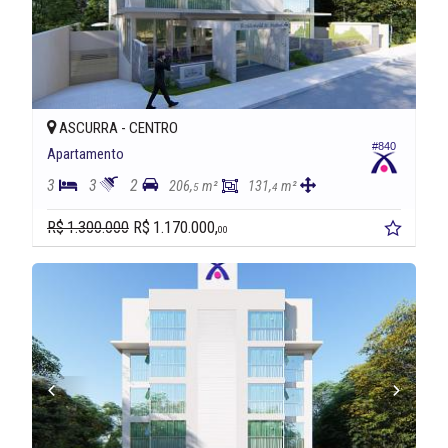
ASCURRA -
CENTRO
#840
Apartamento
3
3
2
206,
m²
131,
m²
5
4
R$ 1.300.000
R$ 1.170.000,
00