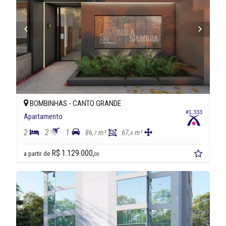
BOMBINHAS -
CANTO GRANDE
#1.333
Apartamento
2
2
1
86,
m²
67,
m²
7
4
R$ 1.129.000,
a partir de
00