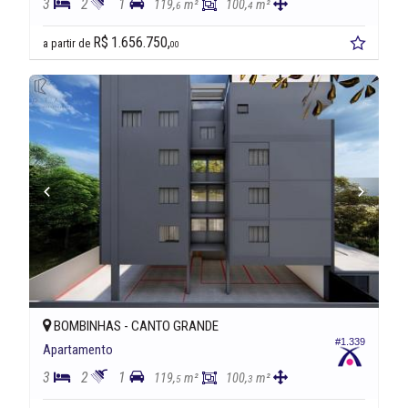
3
2
1
119,
m²
100,
m²
6
4
R$ 1.656.750,
a partir de
00
BOMBINHAS -
CANTO GRANDE
#1.339
Apartamento
3
2
1
119,
m²
100,
m²
5
3