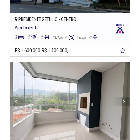
PRESIDENTE GETÚLIO -
CENTRO
#003
Apartamento
3
2
2
201,
m²
160,
m²
0
0
R$ 1.600.000
R$ 1.400.000,
00