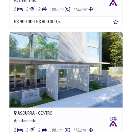
Apartamento
2
3
2
188,
m²
113,
m²
4
2
R$ 900.000
R$ 800.000,
00
ASCURRA -
CENTRO
#832
Apartamento
2
3
2
188,
m²
113,
m²
4
2