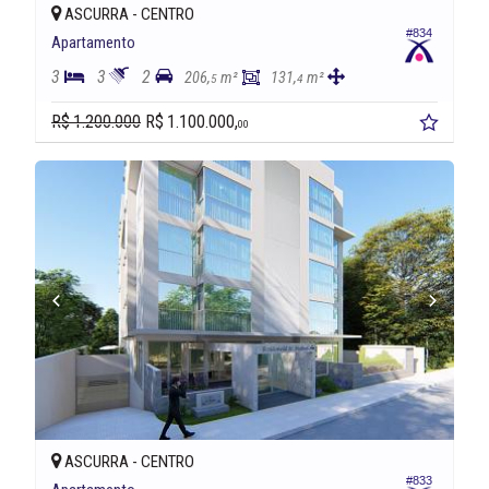
ASCURRA -
CENTRO
#834
Apartamento
3
3
2
206,
m²
131,
m²
5
4
R$ 1.200.000
R$ 1.100.000,
00
ASCURRA -
CENTRO
#833