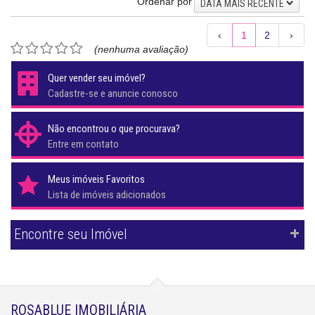
Ordenar por
DATA MAIS RECENTE
‹
1
2
›
(nenhuma avaliação)
Quer vender seu imóvel?
Cadastre-se e anuncie conosco
Não encontrou o que procurava?
Entre em contato
Meus imóveis Favoritos
Lista de imóveis adicionados
Encontre seu Imóvel
ROSABLUE IMOBILIÁRIA