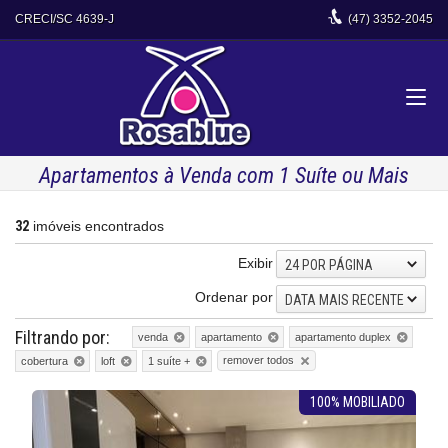
CRECI/SC 4639-J
(47)
3352-2045
Apartamentos à Venda com 1 Suíte ou Mais
32
imóveis encontrados
Exibir
24 POR PÁGINA
Ordenar por
DATA MAIS RECENTE
Filtrando por:
venda
apartamento
apartamento duplex
remover todos
cobertura
loft
1 suíte +
100% MOBILIADO