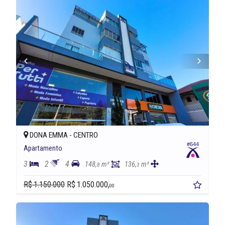
DONA EMMA -
CENTRO
#644
Apartamento
3
2
4
148,
m²
136,
m²
8
3
R$ 1.150.000
R$ 1.050.000,
00