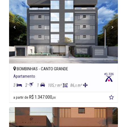
BOMBINHAS -
CANTO GRANDE
#1.336
Apartamento
3
2
1
105,
m²
86,
m²
7
5
R$ 1.347.000,
a partir de
00