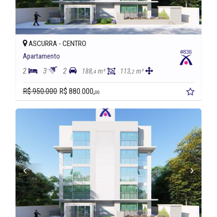
ASCURRA -
CENTRO
#836
Apartamento
2
3
2
188,
m²
113,
m²
4
2
R$ 950.000
R$ 880.000,
00