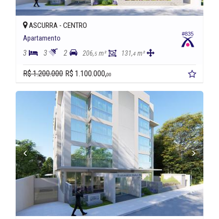
ASCURRA -
CENTRO
#835
Apartamento
3
3
2
206,
m²
131,
m²
5
4
R$ 1.200.000
R$ 1.100.000,
00