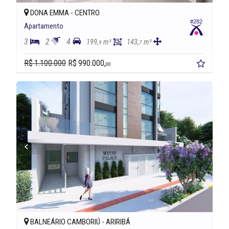
DONA EMMA -
CENTRO
#282
Apartamento
3
2
4
199,
m²
143,
m²
9
7
R$ 1.100.000
R$ 990.000,
00
BALNEÁRIO CAMBORIÚ -
ARIRIBÁ