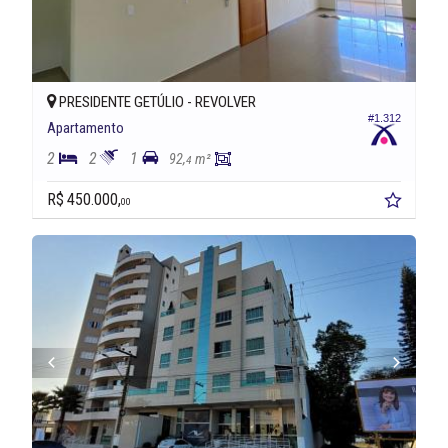
PRESIDENTE GETÚLIO -
REVOLVER
#1.312
Apartamento
2
2
1
92,
m²
4
R$ 450.000,
00