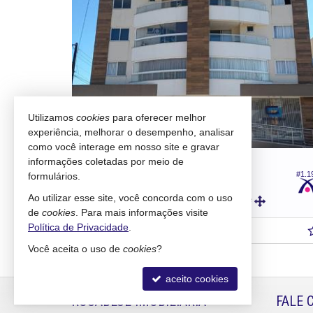
Utilizamos
cookies
para oferecer melhor
experiência, melhorar o desempenho, analisar
como você interage em nosso site e gravar
ASCURRA -
CENTRO
informações coletadas por meio de
#1.277
#1.1
formulários.
Apartamento
Ao utilizar esse site, você concorda com o uso
2
2
1
103,
m²
80,
m²
3
4
de
cookies
. Para mais informações visite
Política de Privacidade
.
R$ 650.000
R$ 590.000,
00
Você aceita o uso de
cookies
?
aceito cookies
ROSABLUE IMOBILIÁRIA
FALE 