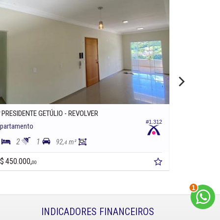
PRESIDENTE GETÚLIO -
REVOLVER
DONA EM
#1.312
partamento
Apartament
2
1
2
2
92,
m²
4
$ 450.000,
R$ 850.000
00
2
INDICADORES
FINANCEIROS