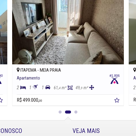
ITAPEMA -
MEIA PRAIA
90
#1.806
Apartamento
A
2
1
1
2
61,
m²
49,
m²
4
9
R
R$ 499.000,
00
CONOSCO
VEJA MAIS