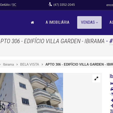
 Getúlio /
SC
(47)
3352-2045
enco
A IMOBILIÁRIA
VENDAS
A
-
#
PTO 306 - EDIFÍCIO VILLA GARDEN - IBIRAMA
Ibirama
BELA VISTA
APTO 306 - EDIFÍCIO VILLA GARDEN - IB
I