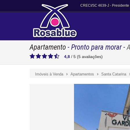
CRECI/SC 4639-J
- Presidente
Apartamento
- Pronto para morar
-
A
4,8
/
5
(
5
avaliações)
Imóveis à Venda
Apartamentos
Santa Catarina