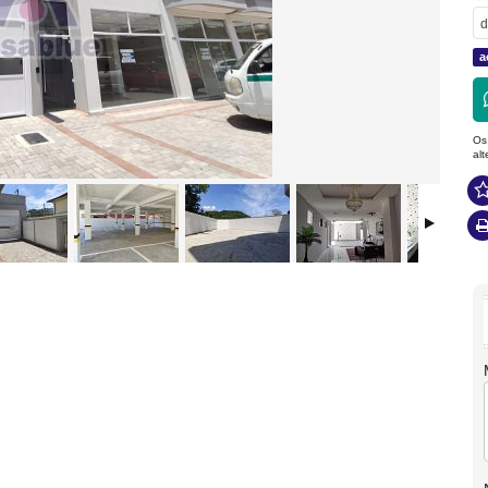
d
a
Os
al