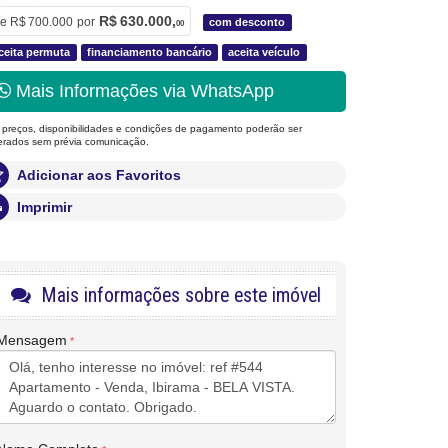
R$ 630.000,
e
R$ 700.000
por
com desconto
00
ceita permuta
financiamento bancário
aceita veículo
Mais Informações via WhatsApp
 preços, disponibilidades e condições de pagamento poderão ser
terados sem prévia comunicação.
Adicionar aos Favoritos
Imprimir
Mais informações sobre este imóvel
Mensagem