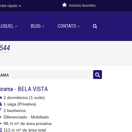
imóveis favoritos
ntre rápido
LUGUEL
BLOG
CONTATO
544
IRAMA
birama
-
BELA VISTA
2 dormitórios (1 suíte)
1 vaga (Privativa)
2 banheiros
Diferenciado - Mobiliado
98,
m² de área privativa
78
112,
m² de área total
91