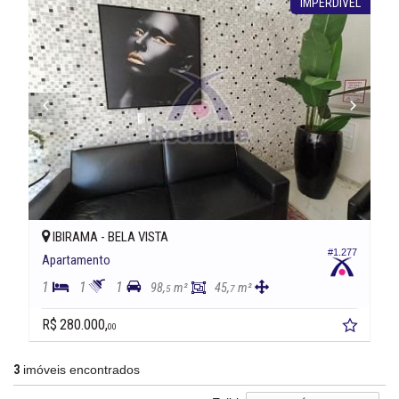
IMPERDÍVEL
IBIRAMA -
BELA VISTA
#1.277
Apartamento
1
1
1
98,
m²
45,
m²
5
7
R$ 280.000,
00
3
imóveis encontrados