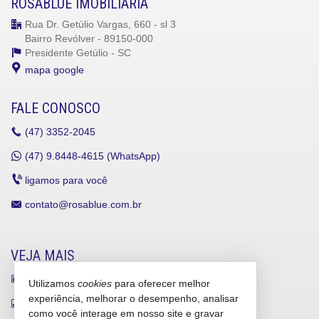
ROSABLUE IMOBILIÁRIA
Rua Dr. Getúlio Vargas, 660 - sl 3
Bairro Revólver - 89150-000
Presidente Getúlio -
SC
mapa google
FALE CONOSCO
(47)
3352-2045
(47)
9.8448-4615 (WhatsApp)
ligamos para você
contato@rosablue.com.br
VEJA MAIS
receba nosso newsletter
Utilizamos
cookies
para oferecer melhor
experiência, melhorar o desempenho, analisar
indicadores financeiros
como você interage em nosso site e gravar