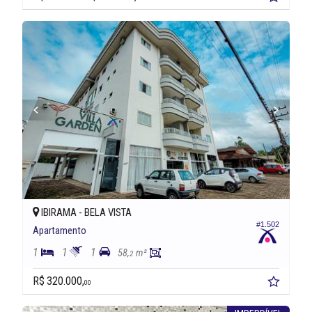
IBIRAMA -
BELA VISTA
#1.502
Apartamento
1
1
1
58,
m²
2
R$ 320.000,
00