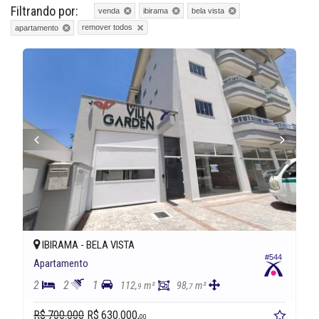
Filtrando por:
venda
ibirama
bela vista
remover todos
apartamento
IBIRAMA -
BELA VISTA
#544
Apartamento
2
2
1
112,
m²
98,
m²
9
7
R$ 700.000
R$ 630.000,
00