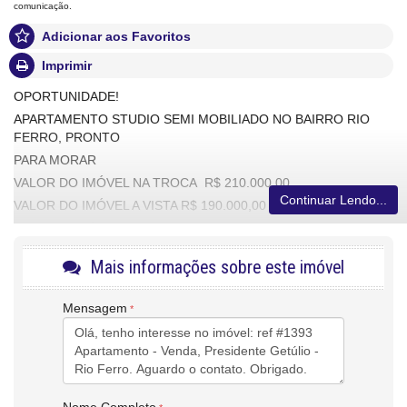
comunicação.
Adicionar aos Favoritos
Imprimir
OPORTUNIDADE!
APARTAMENTO STUDIO SEMI MOBILIADO NO BAIRRO RIO
FERRO, PRONTO
PARA MORAR
VALOR DO IMÓVEL NA TROCA R$ 210.000,00
Continuar Lendo...
VALOR DO IMÓVEL A VISTA R$ 190.000,00
ALUGUEL: R$900,00 + TAXAS
CRECI/SC 4639J
Mais informações sobre este imóvel
Características do Imóvel
Mensagem
Área de Serviço
Banheiro Social
Piso Porcelanato