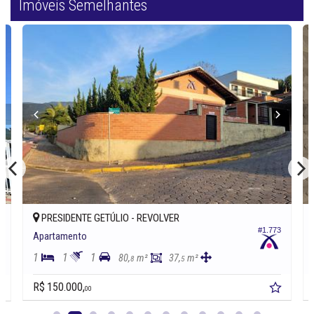
Imóveis Semelhantes
PRESIDENTE GETÚLIO -
REVOLVER
#1.773
9
Apartamento
1
1
1
80,
m²
37,
m²
8
5
R$ 150.000,
00