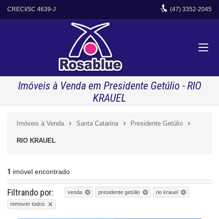
CRECI/SC 4639-J
(47)
3352-2045
Imóveis à Venda em Presidente Getúlio - RIO
KRAUEL
Imóveis à Venda
Santa Catarina
Presidente Getúlio
RIO KRAUEL
1
imóvel encontrado
Filtrando por:
venda
presidente getúlio
rio krauel
remover todos