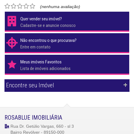
(nenhuma avaliação)
Quer vender seu imóvel?
Cadastre-se e anuncie conosco
Não encontrou o que procurava?
Entre em contato
Meus imóveis Favoritos
Lista de imóveis adicionados
Encontre seu Imóvel
ROSABLUE IMOBILIÁRIA
Rua Dr. Getúlio Vargas, 660 - sl 3
Bairro Revólver - 89150-000