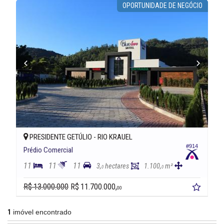
OPORTUNIDADE DE NEGÓCIO
PRESIDENTE GETÚLIO -
RIO KRAUEL
#914
Prédio Comercial
11
11
11
3,
hectares
1.100,
m²
0
0
R$ 13.000.000
R$ 11.700.000,
00
1
imóvel encontrado