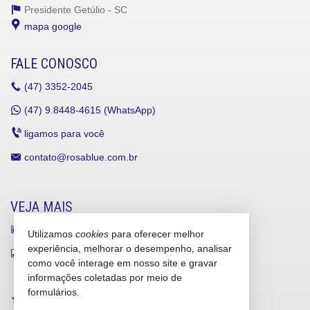
Presidente Getúlio -
SC
mapa google
FALE CONOSCO
(47)
3352-2045
(47)
9.8448-4615 (WhatsApp)
ligamos para você
contato@rosablue.com.br
VEJA MAIS
receba nosso newsletter
Utilizamos
cookies
para oferecer melhor
experiência, melhorar o desempenho, analisar
indicadores financeiros
como você interage em nosso site e gravar
cadastre seu imóvel
informações coletadas por meio de
formulários.
imóveis favoritos