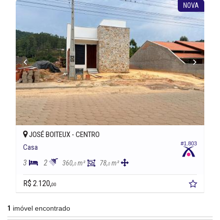
NOVA
JOSÉ BOITEUX -
CENTRO
#1.803
Casa
3
2
360,
m²
78,
m²
0
0
R$ 2.120,
00
1
imóvel encontrado