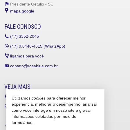
Presidente Getúlio -
SC
mapa google
FALE CONOSCO
(47)
3352-2045
(47)
9.8448-4615 (WhatsApp)
ligamos para você
contato@rosablue.com.br
VEJA MAIS
receba nosso newsletter
Utilizamos
cookies
para oferecer melhor
experiência, melhorar o desempenho, analisar
indicadores financeiros
como você interage em nosso site e gravar
cadastre seu imóvel
informações coletadas por meio de
formulários.
imóveis favoritos