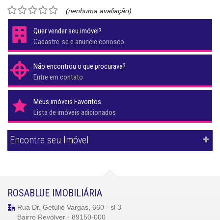
(nenhuma avaliação)
Quer vender seu imóvel?
Cadastre-se e anuncie conosco
Não encontrou o que procurava?
Entre em contato
Meus imóveis Favoritos
Lista de imóveis adicionados
Encontre seu Imóvel
ROSABLUE IMOBILIÁRIA
Rua Dr. Getúlio Vargas, 660 - sl 3
Bairro Revólver - 89150-000