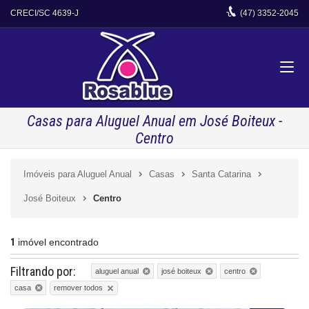
CRECI/SC 4639-J
(47)
3352-2045
Casas para Aluguel Anual em José Boiteux -
Centro
Imóveis para Aluguel Anual
Casas
Santa Catarina
José Boiteux
Centro
1
imóvel encontrado
Filtrando por:
aluguel anual
josé boiteux
centro
remover todos
casa