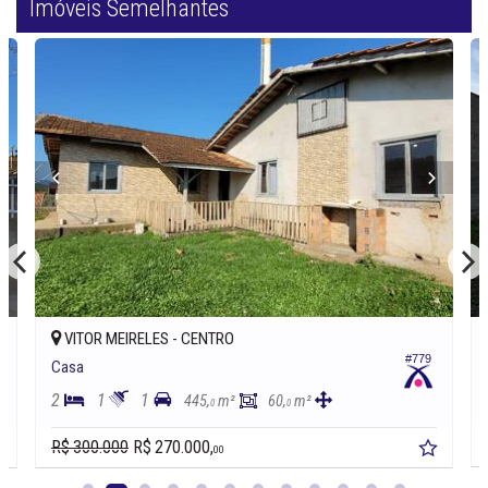
Imóveis Semelhantes
VITOR MEIRELES -
CENTRO
6
#779
Casa
2
1
1
445,
m²
60,
m²
0
0
R$ 300.000
R$ 270.000,
00