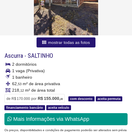
mostrar todas as fotos
Ascurra
-
SALTINHO
2 dormitórios
1 vaga (Privativa)
1 banheiro
62,
m² de área privativa
53
218,
m² de área total
12
R$ 155.000,
de
R$ 170.000
por
com desconto
aceita permuta
00
financiamento bancário
aceita veículo
Mais Informações via WhatsApp
Os preços, disponibilidades e condições de pagamento poderão ser alterados sem prévia