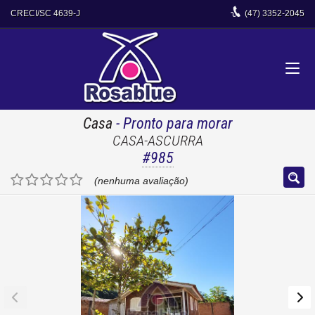
CRECI/SC 4639-J
(47)
3352-2045
Casa
- Pronto para morar
CASA-ASCURRA
#985
(nenhuma avaliação)