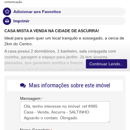
comunicação.
Adicionar aos Favoritos
Imprimir
CASA MISTA A VENDA NA CIDADE DE ASCURRA!
Ideal para quem quer um local tranquilo e sossegado, a cerca de
2km do Centro.
A casa possui 2 dormitórios, 1 banheiro, sala conjugada com
cozinha, garagem e espaço para jardim. Já tem árvores
plantadas, que garantem sombra e frescor.
Continuar Lendo...
A venda de R$170.000,00 por R$155.000,00 à vista.
Estuda propostas com imóveis e veículos como parte de
pagamento.
Mais informações sobre este imóvel
Para mais informações, entre em contato com um de nossos
corretores pelo telefone (47)3352-2045
Mensagem
Imobiliária Rosablue - CRECI/SC 4639-J
Características do Imóvel
Sala
Cozinha