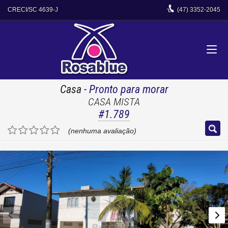
CRECI/SC 4639-J
(47)
3352-2045
Casa
- Pronto para morar
CASA MISTA
#1.789
(nenhuma avaliação)