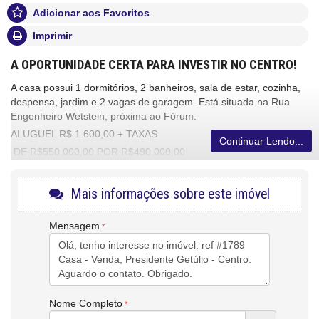
Adicionar aos Favoritos
Imprimir
A OPORTUNIDADE CERTA PARA INVESTIR NO CENTRO!
A casa possui 1 dormitórios, 2 banheiros, sala de estar, cozinha,
despensa, jardim e 2 vagas de garagem. Está situada na Rua
Engenheiro Wetstein, próxima ao Fórum.
ALUGUEL R$ 1.600,00 + TAXAS
Continuar Lendo...
DE R$550.000,00 POR R$490.000,00
Entre em contato e saiba mais: 3352-2045
CRECI/SC 4639J
Mais informações sobre este imóvel
Características do Imóvel
Mensagem
Área de Serviço
Copa/Cozinha
Sala de Estar
Banheiro Social
Piso Cerâmico
Piso de Madeira
Nome Completo