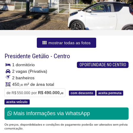
mostrar todas as fotos
Presidente Getúlio
-
Centro
1 dormitório
OPORTUNIDADE NO CENTRO
2 vagas (Privativa)
2 banheiros
450,
m² de área total
00
R$ 490.000,
de
R$ 550.000
por
com desconto
aceita permuta
00
aceita veículo
Mais Informações via WhatsApp
Os preços, disponibilidades e condições de pagamento poderão ser alterados sem prévia
comunicação.