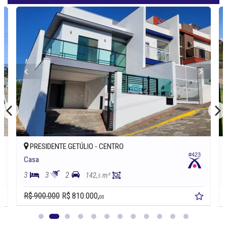
PRESIDENTE GETÚLIO -
CENTRO
#423
Casa
3
3
2
142,
m²
5
R$ 900.000
R$ 810.000,
00