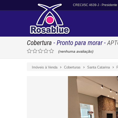
CRECI/SC 4639-J
- Presidente
Cobertura
- Pronto para morar
-
APT
(nenhuma avaliação)
Imóveis à Venda
Coberturas
Santa Catarina
P