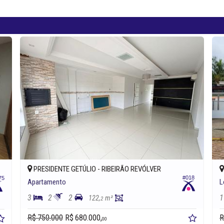
PRESIDENTE GETÚLIO -
RIBEIRÃO REVÓLVER
#018
75
Apartamento
L
3
2
2
1
122,
m²
2
R$ 750.000
R$ 680.000,
R
00