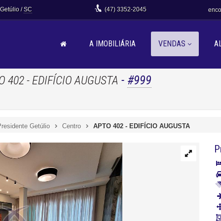
 Getúlio /
SC
(47)
3352-2045
enco
A IMOBILIÁRIA
VENDAS
A
-
#999
O 402 - EDIFÍCIO AUGUSTA
residente Getúlio
Centro
APTO 402 - EDIFÍCIO AUGUSTA
P