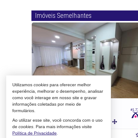
Imóveis Semelhantes
COBERTURA!!
Utilizamos
cookies
para oferecer melhor
experiência, melhorar o desempenho, analisar
como você interage em nosso site e gravar
PRESIDENTE GETÚLIO -
CENTRO
informações coletadas por meio de
#1.811
#1.7
formulários.
Apartamento
Ao utilizar esse site, você concorda com o uso
2
2
2
110,
m²
80,
m²
8
6
de
cookies
. Para mais informações visite
Política de Privacidade
.
R$ 695.000,
00