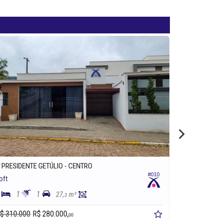
PRESIDENTE GETÚLIO -
CENTRO
BALNEÁRI
#010
oft
Apartament
1
1
3
4
27,
m²
3
$ 310.000
R$ 280.000,
R$ 2.000.00
00