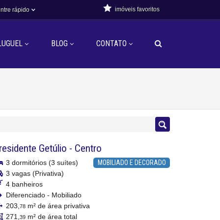
imóveis favoritos
ntre rápido
LUGUEL
BLOG
CONTATO
residente Getúlio
-
Centro
3 dormitórios (3 suítes)
MOBILIADO E DECORADO
3 vagas (Privativa)
4 banheiros
Diferenciado - Mobiliado
203,
m² de área privativa
78
271,
m² de área total
39