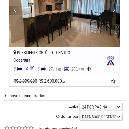
PRESIDENTE GETÚLIO -
CENTRO
#999
Cobertura
3
4
3
271,
m²
203,
m²
3
7
R$ 2.900.000
R$ 2.600.000,
00
3
imóveis encontrados
Exibir
24 POR PÁGINA
Ordenar por
DATA MAIS RECENTE
(nenhuma avaliação)