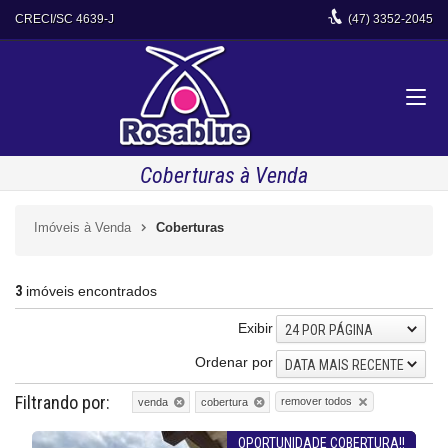
CRECI/SC 4639-J
(47)
3352-2045
Coberturas à Venda
Imóveis à Venda
Coberturas
3
imóveis encontrados
Exibir
24 POR PÁGINA
Ordenar por
DATA MAIS RECENTE
Filtrando por:
remover todos
venda
cobertura
OPORTUNIDADE COBERTURA!!