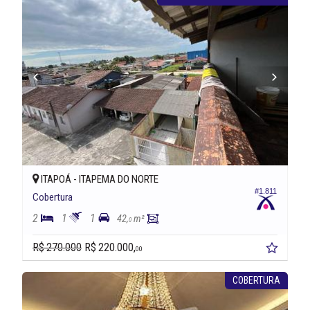
ITAPOÁ -
ITAPEMA DO NORTE
#1.811
Cobertura
2
1
1
42,
m²
0
R$ 270.000
R$ 220.000,
00
COBERTURA