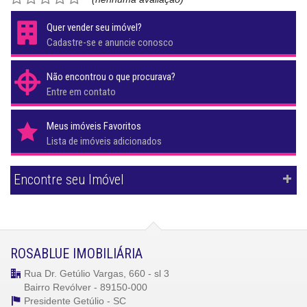
Quer vender seu imóvel?
Cadastre-se e anuncie conosco
Não encontrou o que procurava?
Entre em contato
Meus imóveis Favoritos
Lista de imóveis adicionados
Encontre seu Imóvel
ROSABLUE IMOBILIÁRIA
Rua Dr. Getúlio Vargas, 660 - sl 3
Bairro Revólver - 89150-000
Presidente Getúlio -
SC