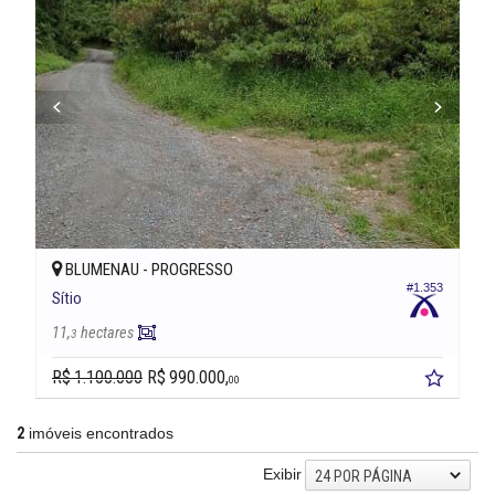
BLUMENAU -
PROGRESSO
#1.353
Sítio
11,
hectares
3
R$ 1.100.000
R$ 990.000,
00
2
imóveis encontrados
Exibir
24 POR PÁGINA