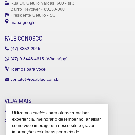
Rua Dr. Getúlio Vargas, 660 - sl 3
Bairro Revólver - 89150-000
Presidente Getúlio -
SC
mapa google
FALE CONOSCO
(47)
3352-2045
(47)
9.8448-4615 (WhatsApp)
ligamos para você
contato@rosablue.com.br
VEJA MAIS
receba nosso newsletter
Utilizamos
cookies
para oferecer melhor
experiência, melhorar o desempenho, analisar
indicadores financeiros
como você interage em nosso site e gravar
cadastre seu imóvel
informações coletadas por meio de