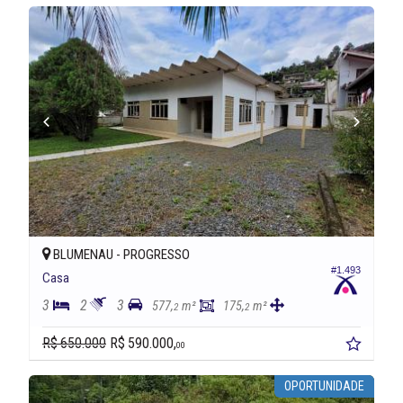
BLUMENAU -
PROGRESSO
#1.493
Casa
3
2
3
577,
m²
175,
m²
2
2
R$ 650.000
R$ 590.000,
00
OPORTUNIDADE