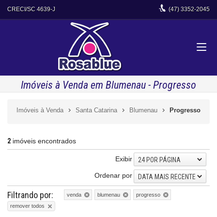
CRECI/SC 4639-J
(47)
3352-2045
Imóveis à Venda em Blumenau - Progresso
Imóveis à Venda
Santa Catarina
Blumenau
Progresso
2
imóveis encontrados
Exibir
24 POR PÁGINA
Ordenar por
DATA MAIS RECENTE
Filtrando por:
venda
blumenau
progresso
remover todos