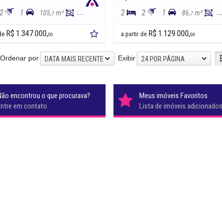
2
1
2
2
1
105,
m²
86,
m²
86,
m²
6
7
5
7
R$ 1.347.000,
R$ 1.129.000,
 de
a partir de
00
00
Ordenar por
Exibir
DATA MAIS RECENTE
24 POR PÁGINA
Não encontrou o que procurava?
Meus imóveis Favoritos
Entre em contato
Lista de imóveis adicionado