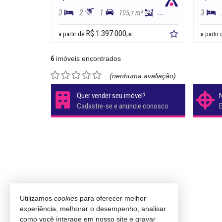
3
2
1
3
105,
m²
86,
m²
7
5
R$ 1.397.000,
a partir de
a partir
00
6
imóveis encontrados
(nenhuma avaliação)
Quer vender seu imóvel?
Cadastre-se e anuncie conosco
Utilizamos
cookies
para oferecer melhor
experiência, melhorar o desempenho, analisar
como você interage em nosso site e gravar