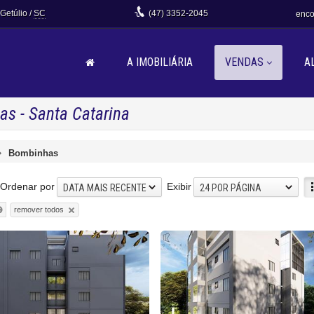
 Getúlio /
SC
(47)
3352-2045
enco
A IMOBILIÁRIA
VENDAS
A
s - Santa Catarina
Bombinhas
Ordenar por
Exibir
DATA MAIS RECENTE
24 POR PÁGINA
remover todos