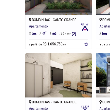
BOMBINHAS -
CANTO GRANDE
BOMB
#1.343
Apartamento
Aparta
3
2
1
3
119,
m²
100,
m²
6
4
R$ 1.656.750,
a partir de
a partir
00
BOMBINHAS -
CANTO GRANDE
BOMB
#1.337
Apartamento
Aparta