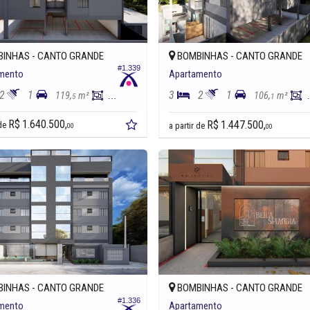
INHAS -
CANTO GRANDE
BOMBINHAS -
CANTO GRANDE
#1.339
mento
Apartamento
2
1
3
2
1
119,
m²
100,
m²
106,
m²
5
3
1
R$ 1.640.500,
R$ 1.447.500,
 de
a partir de
00
00
INHAS -
CANTO GRANDE
BOMBINHAS -
CANTO GRANDE
#1.336
mento
Apartamento