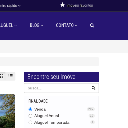
imóveis favoritos
ntre rápido
LUGUEL
BLOG
CONTATO
Encontre seu Imóvel
FINALIDADE
Venda
207
Aluguel Anual
15
Aluguel Temporada
1