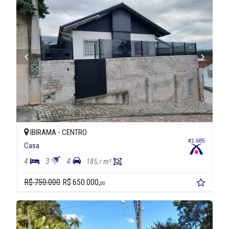
IBIRAMA -
CENTRO
#1.685
Casa
4
3
4
185,
m²
7
R$ 750.000
R$ 650.000,
00