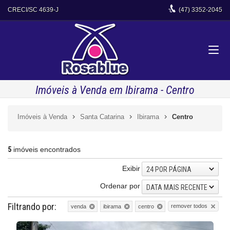
CRECI/SC 4639-J
(47)
3352-2045
Imóveis à Venda em Ibirama - Centro
Imóveis à Venda
Santa Catarina
Ibirama
Centro
5
imóveis encontrados
Exibir
24 POR PÁGINA
Ordenar por
DATA MAIS RECENTE
Filtrando por:
remover todos
venda
ibirama
centro