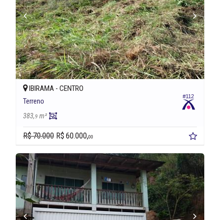
IBIRAMA -
CENTRO
#112
Terreno
383,
m²
9
R$ 70.000
R$ 60.000,
00