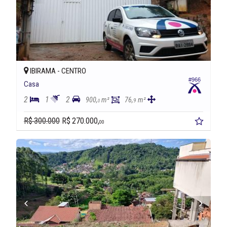
IBIRAMA -
CENTRO
#966
Casa
2
1
2
900,
m²
76,
m²
9
0
R$ 300.000
R$ 270.000,
00