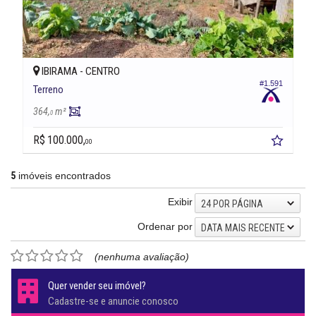
IBIRAMA -
CENTRO
#1.591
Terreno
364,
m²
0
R$ 100.000,
00
5
imóveis encontrados
Exibir
24 POR PÁGINA
Ordenar por
DATA MAIS RECENTE
(nenhuma avaliação)
Quer vender seu imóvel?
Cadastre-se e anuncie conosco