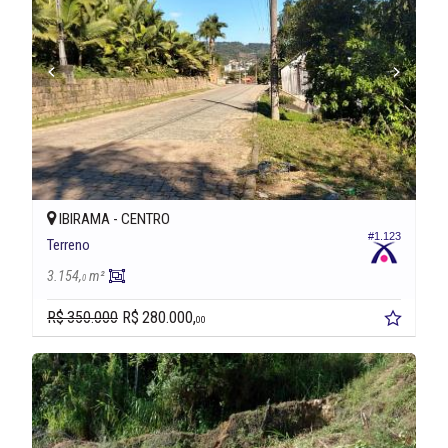
IBIRAMA -
CENTRO
#1.123
Terreno
3.154,
m²
0
R$ 350.000
R$ 280.000,
00