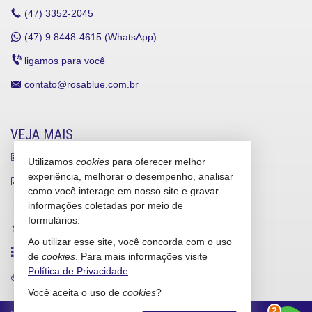
(47)
3352-2045
(47)
9.8448-4615 (WhatsApp)
ligamos para você
contato@rosablue.com.br
VEJA MAIS
receba nosso newsletter
Utilizamos
cookies
para oferecer melhor
experiência, melhorar o desempenho, analisar
indicadores financeiros
como você interage em nosso site e gravar
cadastre seu imóvel
informações coletadas por meio de
formulários.
imóveis favoritos
Ao utilizar esse site, você concorda com o uso
mapa de imóveis
de
cookies
. Para mais informações visite
Política de Privacidade
.
trabalhe conosco
Você aceita o uso de
cookies
?
2