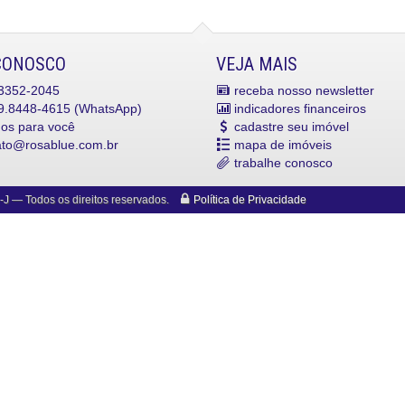
CONOSCO
VEJA MAIS
3352-2045
receba nosso newsletter
.8448-4615 (WhatsApp)
indicadores financeiros
mos para você
cadastre seu imóvel
ato@rosablue.com.br
mapa de imóveis
trabalhe conosco
-J
— Todos os direitos reservados.
Política de Privacidade