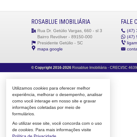
ROSABLUE IMOBILIÁRIA
FALE 
Rua Dr. Getúlio Vargas, 660 - sl 3
(47)
Bairro Revólver - 89150-000
(47)
9
Presidente Getúlio -
SC
liga
mapa google
cont
©
Copyright
2016-
2026
Rosablue Imobiliária -
CRECI/SC 4639
Utilizamos
cookies
para oferecer melhor
experiência, melhorar o desempenho, analisar
como você interage em nosso site e gravar
informações coletadas por meio de
formulários.
Ao utilizar esse site, você concorda com o uso
de
cookies
. Para mais informações visite
Política de Privacidade
.