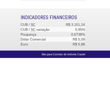
INDICADORES
FINANCEIROS
CUB /
SC
R$ 3.151,24
CUB /
SC
variação
0,95%
Poupança
0,6738%
Dólar Comercial
R$ 5,09
Euro
R$ 5,88
Site para Corretor de Imóveis
Castel