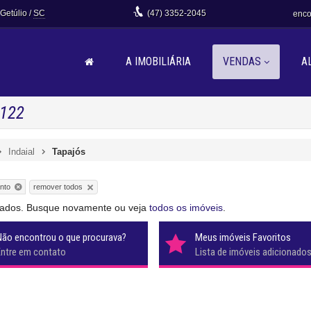
 Getúlio /
SC
(47)
3352-2045
enco
A IMOBILIÁRIA
VENDAS
A
 122
Indaial
Tapajós
remover todos
nto
citados. Busque novamente ou veja
todos os imóveis
.
Não encontrou o que procurava?
Meus imóveis Favoritos
Entre em contato
Lista de imóveis adicionado