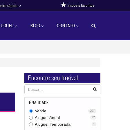
imóveis favoritos
ntre rápido
LUGUEL
BLOG
CONTATO
Encontre seu Imóvel
FINALIDADE
s
Venda
207
Aluguel Anual
17
Aluguel Temporada
1