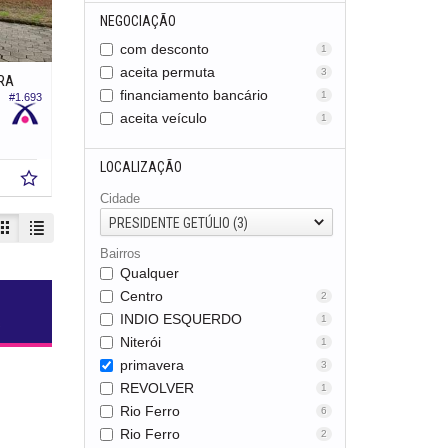
NEGOCIAÇÃO
com desconto
1
aceita permuta
3
RA
financiamento bancário
1
#1.693
aceita veículo
1
LOCALIZAÇÃO
Cidade
PRESIDENTE GETÚLIO (3)
Bairros
Qualquer
Centro
2
INDIO ESQUERDO
1
s
Niterói
1
primavera
3
REVOLVER
1
Rio Ferro
6
Rio Ferro
2