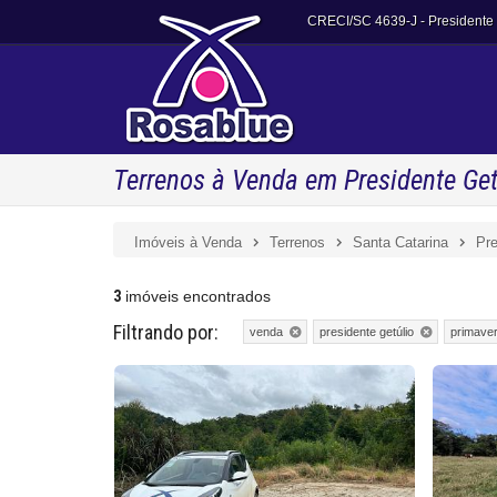
CRECI/SC 4639-J
- Presidente
Terrenos à Venda em Presidente Get
Imóveis à Venda
Terrenos
Santa Catarina
Pre
3
imóveis encontrados
Filtrando por:
venda
presidente getúlio
primave