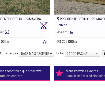
IDENTE GETÚLIO -
PRIMAVERA
PRESIDENTE GETÚLIO -
PRIMAVE
#1.779
o
Terreno
m²
454,
m²
7
.000,
R$ 225.000,
00
00
Ordenar por
Exibir
DATA MAIS RECENTE
24 POR PÁGINA
Não encontrou o que procurava?
Meus imóveis Favoritos
Entre em contato
Lista de imóveis adicionado