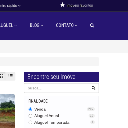
imóveis favoritos
ntre rápido
LUGUEL
BLOG
CONTATO
Encontre seu Imóvel
FINALIDADE
Venda
207
Aluguel Anual
15
Aluguel Temporada
1