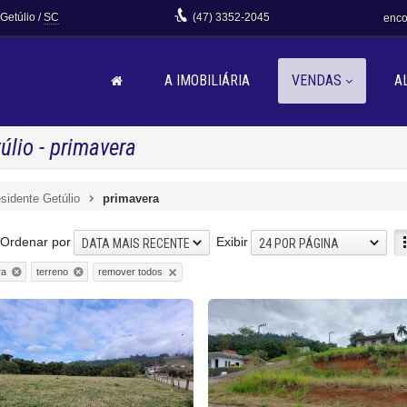
 Getúlio /
SC
(47)
3352-2045
enco
A IMOBILIÁRIA
VENDAS
A
úlio - primavera
sidente Getúlio
primavera
Ordenar por
Exibir
DATA MAIS RECENTE
24 POR PÁGINA
remover todos
ra
terreno