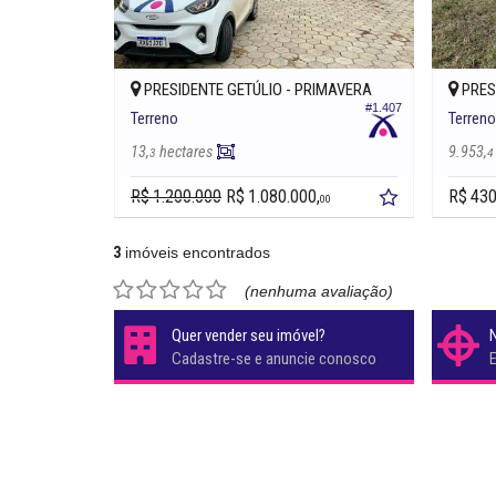
PRESIDENTE GETÚLIO -
PRIMAVERA
PRES
#1.407
Terreno
Terren
13,
hectares
9.953,
3
4
R$ 1.200.000
R$ 1.080.000,
R$ 430
00
3
imóveis encontrados
(nenhuma avaliação)
Quer vender seu imóvel?
Cadastre-se e anuncie conosco