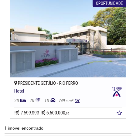
OPORTUNIDADE
PRESIDENTE GETÚLIO -
RIO FERRO
#1.669
Hotel
20
20
10
749,
m²
9
R$ 7.500.000
R$ 6.500.000,
00
1
imóvel encontrado