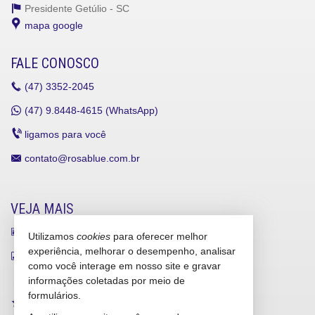
Presidente Getúlio -
SC
mapa google
FALE CONOSCO
(47)
3352-2045
(47)
9.8448-4615 (WhatsApp)
ligamos para você
contato@rosablue.com.br
VEJA MAIS
receba nosso newsletter
Utilizamos
cookies
para oferecer melhor
experiência, melhorar o desempenho, analisar
indicadores financeiros
como você interage em nosso site e gravar
cadastre seu imóvel
informações coletadas por meio de
formulários.
imóveis favoritos