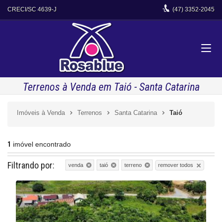
CRECI/SC 4639-J
(47)
3352-2045
Terrenos à Venda em Taió - Santa Catarina
Imóveis à Venda
Terrenos
Santa Catarina
Taió
1
imóvel encontrado
Filtrando por:
remover todos
venda
taió
terreno