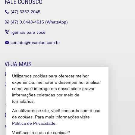
FALE CONOSCO
(47)
3352-2045
(47)
9.8448-4615 (WhatsApp)
ligamos para você
contato@rosablue.com.br
VEJA MAIS
receba nosso newsletter
Utilizamos
cookies
para oferecer melhor
experiência, melhorar o desempenho, analisar
indicadores financeiros
como você interage em nosso site e gravar
cadastre seu imóvel
informações coletadas por meio de
formulários.
imóveis favoritos
Ao utilizar esse site, você concorda com o uso
mapa de imóveis
de
cookies
. Para mais informações visite
Política de Privacidade
.
trabalhe conosco
Você aceita o uso de
cookies
?