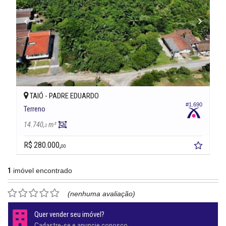
TAIÓ -
PADRE EDUARDO
#1.690
Terreno
14.740,
m²
0
R$ 280.000,
00
1
imóvel encontrado
(nenhuma avaliação)
Quer vender seu imóvel?
Cadastre-se e anuncie conosco