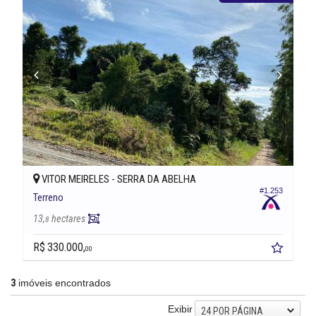
VITOR MEIRELES -
SERRA DA ABELHA
#1.253
Terreno
13,
hectares
8
R$ 330.000,
00
3
imóveis encontrados
Exibir
24 POR PÁGINA