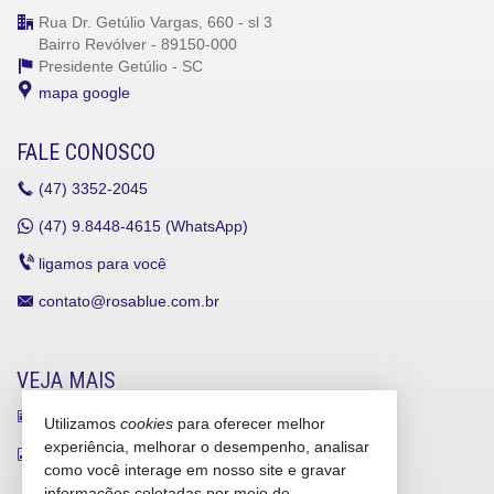
Rua Dr. Getúlio Vargas, 660 - sl 3
Bairro Revólver - 89150-000
Presidente Getúlio -
SC
mapa google
FALE CONOSCO
(47)
3352-2045
(47)
9.8448-4615 (WhatsApp)
ligamos para você
contato@rosablue.com.br
VEJA MAIS
receba nosso newsletter
Utilizamos
cookies
para oferecer melhor
experiência, melhorar o desempenho, analisar
indicadores financeiros
como você interage em nosso site e gravar
cadastre seu imóvel
informações coletadas por meio de