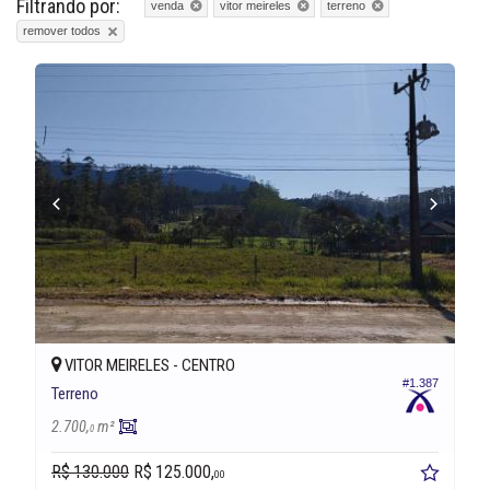
Filtrando por:
venda
vitor meireles
terreno
remover todos
VITOR MEIRELES -
CENTRO
#1.387
Terreno
2.700,
m²
0
R$ 130.000
R$ 125.000,
00