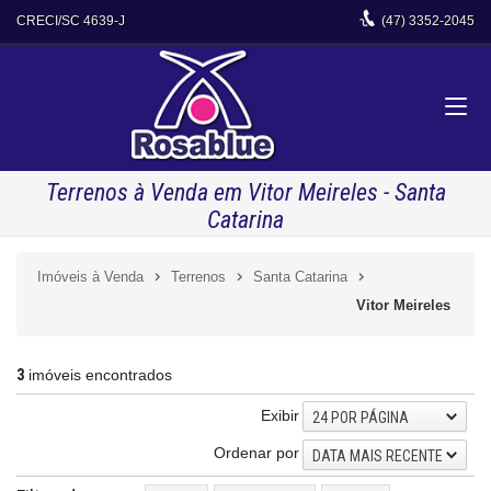
CRECI/SC 4639-J
(47)
3352-2045
Terrenos à Venda em Vitor Meireles - Santa
Catarina
Imóveis à Venda
Terrenos
Santa Catarina
Vitor Meireles
3
imóveis encontrados
Exibir
24 POR PÁGINA
Ordenar por
DATA MAIS RECENTE