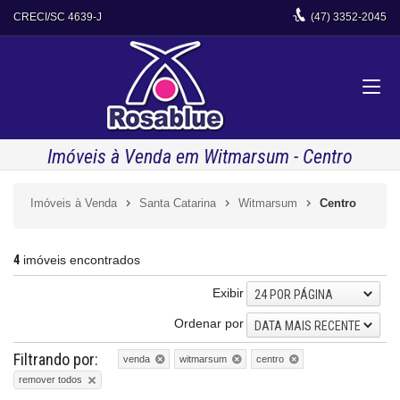
CRECI/SC 4639-J
(47)
3352-2045
Imóveis à Venda em Witmarsum - Centro
Imóveis à Venda
Santa Catarina
Witmarsum
Centro
4
imóveis encontrados
Exibir
24 POR PÁGINA
Ordenar por
DATA MAIS RECENTE
Filtrando por:
venda
witmarsum
centro
remover todos