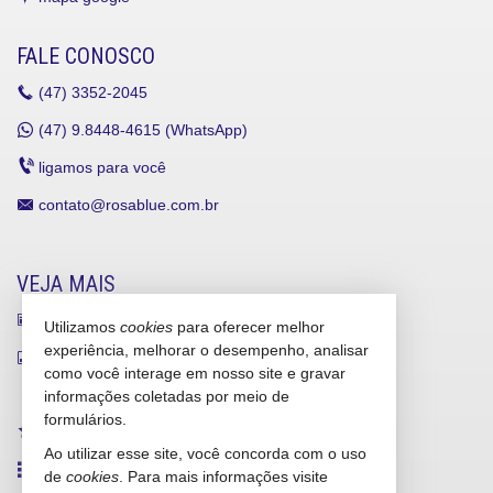
FALE CONOSCO
(47)
3352-2045
(47)
9.8448-4615 (WhatsApp)
ligamos para você
contato@rosablue.com.br
VEJA MAIS
receba nosso newsletter
Utilizamos
cookies
para oferecer melhor
experiência, melhorar o desempenho, analisar
indicadores financeiros
como você interage em nosso site e gravar
cadastre seu imóvel
informações coletadas por meio de
formulários.
imóveis favoritos
Ao utilizar esse site, você concorda com o uso
mapa de imóveis
de
cookies
. Para mais informações visite