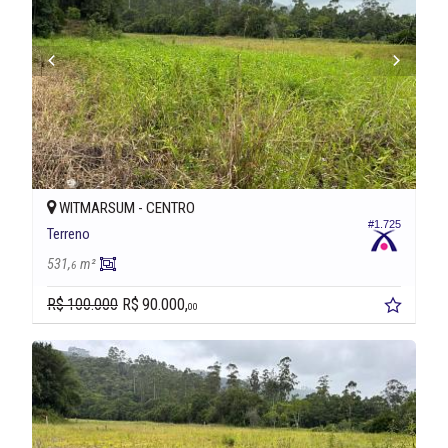
WITMARSUM -
CENTRO
#1.725
Terreno
531,
m²
6
R$ 100.000
R$ 90.000,
00