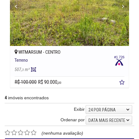
WITMARSUM -
CENTRO
#1.726
Terreno
507,
m²
3
R$ 100.000
R$ 90.000,
00
4
imóveis encontrados
Exibir
24 POR PÁGINA
Ordenar por
DATA MAIS RECENTE
(nenhuma avaliação)