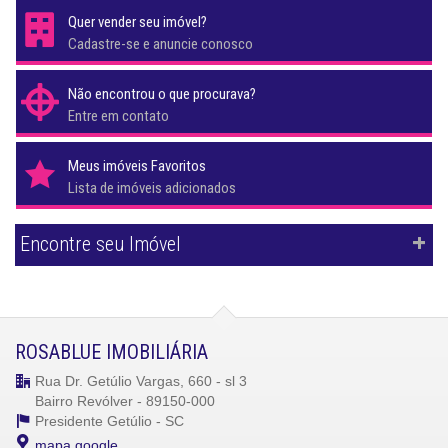
Quer vender seu imóvel?
Cadastre-se e anuncie conosco
Não encontrou o que procurava?
Entre em contato
Meus imóveis Favoritos
Lista de imóveis adicionados
Encontre seu Imóvel
ROSABLUE IMOBILIÁRIA
Rua Dr. Getúlio Vargas, 660 - sl 3
Bairro Revólver - 89150-000
Presidente Getúlio -
SC
mapa google