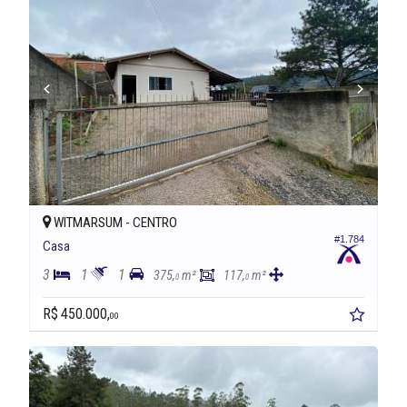
WITMARSUM -
CENTRO
#1.784
Casa
3
1
1
375,
m²
117,
m²
0
0
R$ 450.000,
00