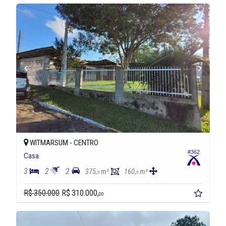
WITMARSUM -
CENTRO
#362
Casa
3
2
2
375,
m²
160,
m²
0
0
R$ 350.000
R$ 310.000,
00